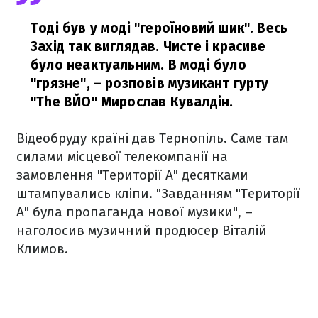
Тоді був у моді "героїновий шик". Весь
Захід так виглядав. Чисте і красиве
було неактуальним. В моді було
"грязне",
– розповів музикант гурту
"The ВЙО" Мирослав Кувалдін.
Відеобруду країні дав Тернопіль. Саме там
силами місцевої телекомпанії на
замовлення "Території А" десятками
штампувались кліпи. "Завданням "Території
А" була пропаганда нової музики", –
наголосив музичний продюсер Віталій
Климов.