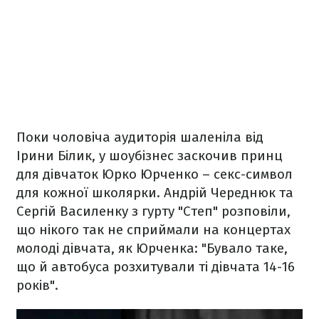
Поки чоловіча аудиторія шаленіла від
Ірини Білик, у шоубізнес заскочив принц
для дівчаток Юрко Юрченко – секс-символ
для кожної школярки. Андрій Череднюк та
Сергій Василенку з гурту "Степ" розповіли,
що нікого так не сприймали на концертах
молоді дівчата, як Юрченка: "Бувало таке,
що й автобуса розхитували ті дівчата 14-16
років".