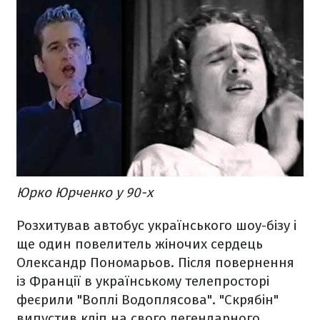
Юрко Юрченко у 90-х
Розхитував автобус українського шоу-бізу і
ще один повелитель жіночих сердець
Олександр Пономарьов. Після повернення
із Франції в українському телепросторі
феєрили "Воплі Водоплясова". "Скрябін"
випустив кліп на свого легендарного