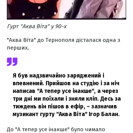
Гурт "Аква Віта" у 90-х
"Аква Віта" до Тернополя дісталася одна з
перших.
Я був надзвичайно заряджений і
впевнений. Прийшов на студію і за ніч
написав "А тепер усе інакше", а через
три дні ми поїхали і зняли кліп. Десь за
тиждень він пішов в ефір,
– зазначив
музикант гурту "Аква Віта" Ігор Балан.
До "А тепер усе інакше" було чимало