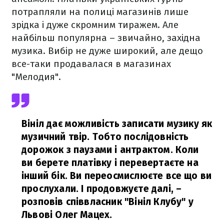
потрапляли на полиці магазинів лише
зрідка і дуже скромним тиражем. Але
найбільш популярна – звичайно, західна
музика. Вибір не дуже широкий, але дещо
все-таки продавалася в магазинах
"Мелодия".
Вініл дає можливість записати музику як
музичний твір. Тобто послідовність
дорожок з паузами і антрактом. Коли
ви берете платівку і перевертаєте на
інший бік. Ви переосмислюєте все що ви
прослухали. І продовжуєте далі,
–
розповів співвласник "Вініл Клубу" у
Львові Олег Мацех.