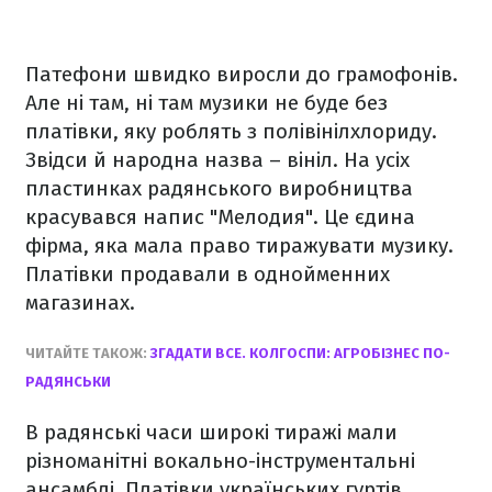
Патефони швидко виросли до грамофонів.
Але ні там, ні там музики не буде без
платівки, яку роблять з полівінілхлориду.
Звідси й народна назва – вініл. На усіх
пластинках радянського виробництва
красувався напис "Мелодия". Це єдина
фірма, яка мала право тиражувати музику.
Платівки продавали в однойменних
магазинах.
ЧИТАЙТЕ ТАКОЖ:
ЗГАДАТИ ВСЕ. КОЛГОСПИ: АГРОБІЗНЕС ПО-
РАДЯНСЬКИ
В радянські часи широкі тиражі мали
різноманітні вокально-інструментальні
ансамблі. Платівки українських гуртів