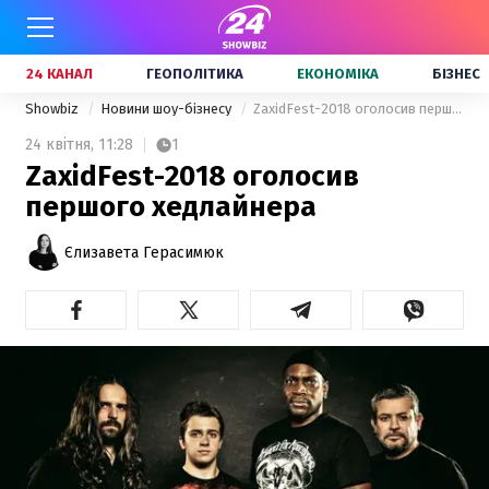
24 КАНАЛ
ГЕОПОЛІТИКА
ЕКОНОМІКА
БІЗНЕС
Showbiz
Новини шоу-бізнесу
ZaxidFest-2018 оголосив першого хедлайнера
24 квітня,
11:28
1
ZaxidFest-2018 оголосив
першого хедлайнера
Єлизавета Герасимюк