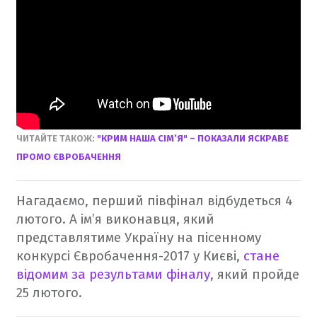
ЧИТАЙТЕ ТАКОЖ:
"КРИМ НАША СІМ’Я" – ПОКАЗАЛИ ЯСКРАВЕ
ПРОМО ЄВРОБАЧЕННЯ
Нагадаємо, перший півфінал відбудеться 4
лютого. А ім’я виконавця, який
представлятиме Україну на пісенному
конкурсі Євробачення-2017 у Києві,
стане
відомим за результами фіналу
, який пройде
25 лютого.