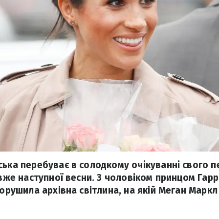
ська перебуває в солодкому очікуванні свого пе
 вже наступної весни. З чоловіком принцом Гаррі
порушила архівна світлина, на якій Меган Маркл