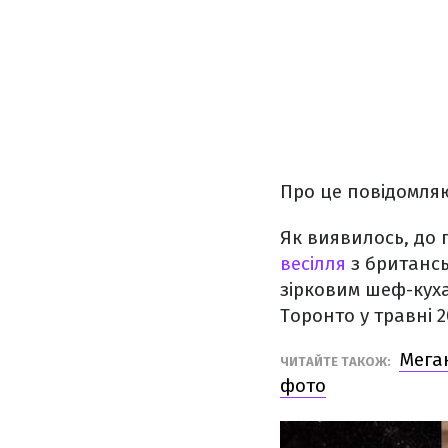
Про це повідомля
Як виявилось, до
весілля
з британсь
зірковим шеф-кухар
Торонто у травні 2
Меган
ЧИТАЙТЕ ТАКОЖ:
фото