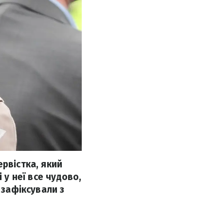
рвістка, який
 у неї все чудово,
 зафіксували з