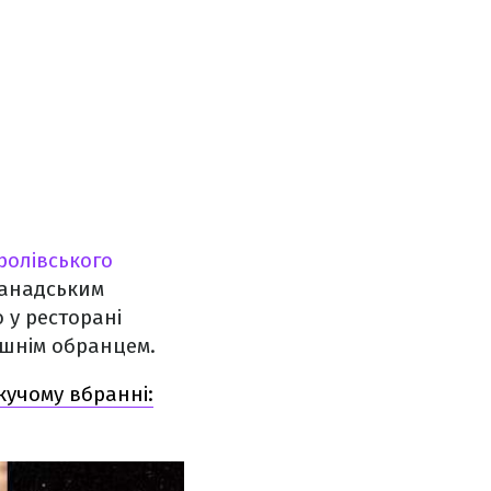
ролівського
канадським
 у ресторані
нішнім обранцем.
кучому вбранні: