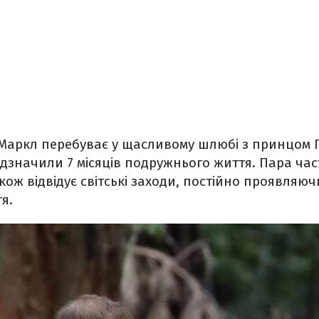
Маркл перебуває у щасливому шлюбі з принцом Г
дзначили 7 місяців подружнього життя. Пара час
акож відвідує світські заходи, постійно проявляю
я.