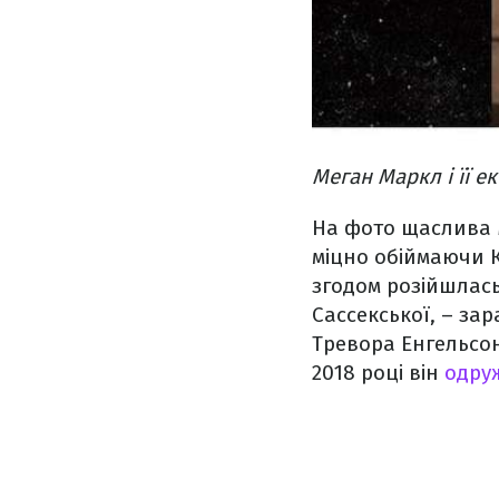
Меган Маркл і її е
На фото щаслива М
міцно обіймаючи Ко
згодом розійшлась
Сассекської, – зар
Тревора Енгельсон
2018 році він
одруж