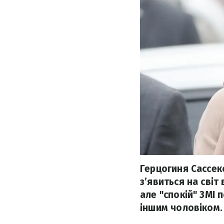
Герцогиня Сассек
з’явиться на світ
але "спокій" ЗМІ 
іншим чоловіком.