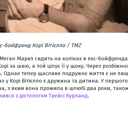
кс-бойфренд Корі Вітієлло / TMZ
еган Маркл сидить на колінах в екс-бойфренда у 
рі за шию, а той цілує її у щоку. Через розбіжно
. Однак тепер щасливе подружнє життя є не лиш
аз у Корі Вітієлло є дружина та дитина. У першог
а, з яким вона прожила в шлюбі два роки, також
ився з дієтологом Трейсі Курланд
.