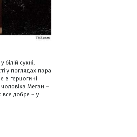
білій сукні,
сті у поглядах пара
е в герцогині
о чоловіка Меган –
 все добре – у