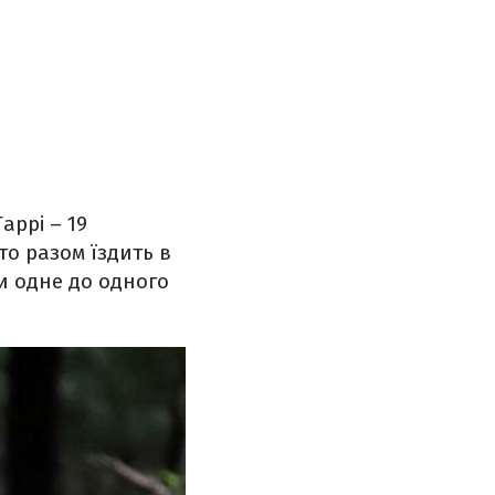
аррі – 19
то разом їздить в
чи одне до одного