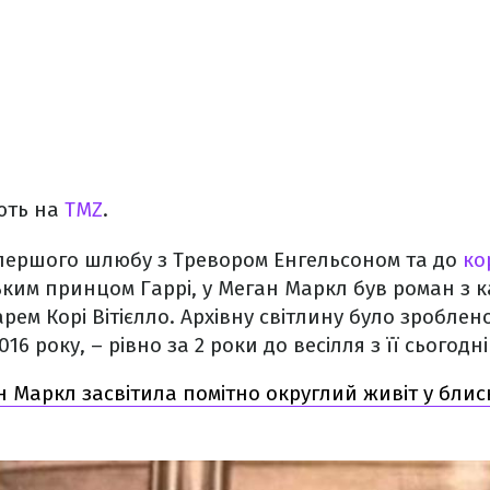
ють на
TMZ
.
 першого шлюбу з Тревором Енгельсоном та до
ко
ким принцом Гаррі, у Меган Маркл був роман з 
ем Корі Вітієлло. Архівну світлину було зроблено
016 року, – рівно за 2 роки до весілля з її сьогод
 Маркл засвітила помітно округлий живіт у блис