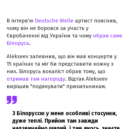
В інтерв'ю
Deutsche Welle
артист пояснив,
чому він не боровся за участь у
Євробаченні від України та чому
обрав саме
БІлорусь
.
Alekseev запевнив, що він мав концерти у
15 країнах та міг би представити кожну з
них. Білорусь вокаліст обрав тому, що
отримав там нагороду
. Відтак Alekseev
вирішив "подякувати" прихильникам.
З Білоруссю у мене особливі стосунки,
дуже теплі. Прийом там завжди
надзвичайно щирий, і там якось, знаєте,