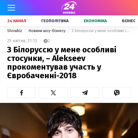
24 КАНАЛ
ГЕОПОЛІТИКА
ЕКОНОМІКА
БІЗНЕС
Showbiz
Новини шоу-бізнесу
З Білоруссю у мене особливі стосунки, – Alekseev прокоментував участь у Євробаченні-2018
25 квітня,
21:13
2
З Білоруссю у мене особливі
стосунки, – Alekseev
прокоментував участь у
Євробаченні-2018