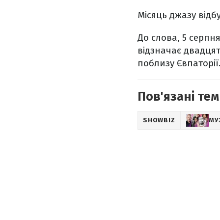
Місяць джазу відб
До слова, 5 серпн
відзначає двадцят
поблизу Євпаторії
Пов'язані тем
SHOWBIZ
МУ