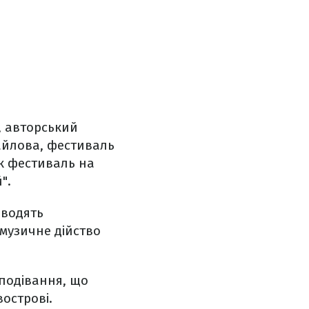
, авторський
айлова, фестиваль
лк фестиваль на
".
оводять
музичне дійство
сподівання, що
острові.