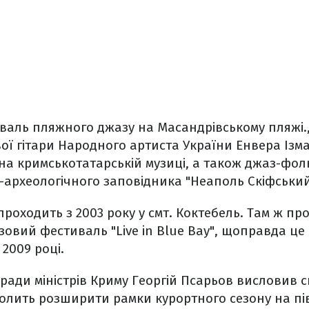
валь пляжного джазу на Масандрівському пляжі.
ої гітари Народного артиста України Енвера Ізм
на кримськотатарській музиці, а також джаз-фо
о-археологічного заповідника "Неаполь Скіфський
проходить з 2003 року у смт. Коктебель. Там ж пр
вий фестиваль "Live in Blue Bay", щоправда це 
2009 році.
ради міністрів Криму Георгій Псарьов висловив 
олить розширити рамки курортного сезону на пів