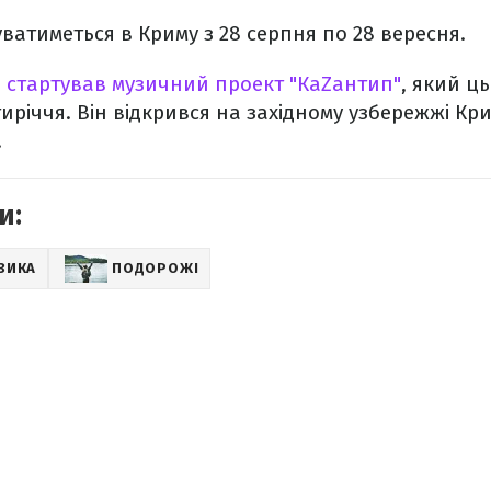
уватиметься в Криму з 28 серпня по 28 вересня.
я
стартував музичний проект "КаZантип"
, який ц
иріччя. Він відкрився на західному узбережжі Кри
.
и:
ЗИКА
ПОДОРОЖІ