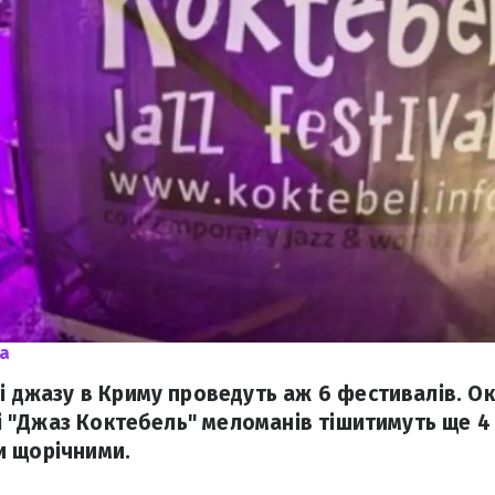
ua
ці джазу в Криму проведуть аж 6 фестивалів. О
" і "Джаз Коктебель" меломанів тішитимуть ще 4 
и щорічними.