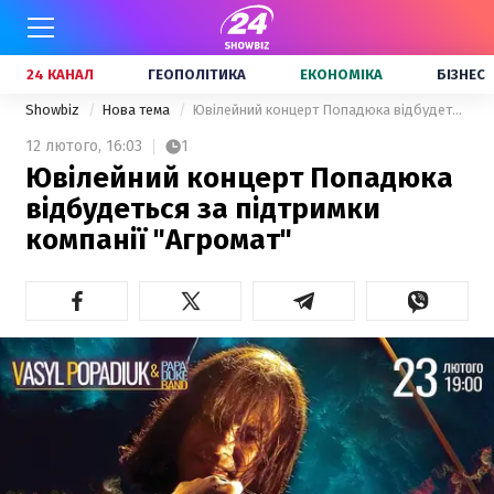
24 КАНАЛ
ГЕОПОЛІТИКА
ЕКОНОМІКА
БІЗНЕС
Showbiz
Нова тема
Ювілейний концерт Попадюка відбудеться за підтримки компанії "Агромат"
12 лютого,
16:03
1
Ювілейний концерт Попадюка
відбудеться за підтримки
компанії "Агромат"