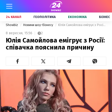
24 КАНАЛ
ГЕОПОЛІТИКА
ЕКОНОМІКА
БІЗНЕС
Showbiz
Новини шоу-бізнесу
Юлія Самойлова емігрує з Росії: співачка пояснила причину
8 вересня,
15:56
2
Юлія Самойлова емігрує з Росії:
співачка пояснила причину