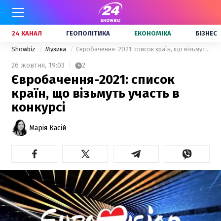
24 КАНАЛ
ГЕОПОЛІТИКА
ЕКОНОМІКА
БІЗНЕС
Showbiz
Музика
Євробачення-2021: список країн, що візьмуть участь в конкурсі
26 жовтня,
19:03
2
Євробачення-2021: список
країн, що візьмуть участь в
конкурсі
Марія Касій