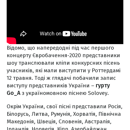
Відомо, що напередодні під час першого
концерту Євробачення-2020 представники
шоу транслювали кліпи конкурсних пісень
учасників, які мали виступити у Роттердамі
12 травня. Тоді ж глядачі побачили запис
виступу представників України –
гурту
Go_A
з україномовною піснею Solovey.
Окрім України, свої пісні представили Росія,
Білорусь, Литва, Румунія, Хорватія, Північна
Македонія, Швеція, Словенія, Австралія,
Ірландія, Норвегія, Кіпр, Азербайджан,