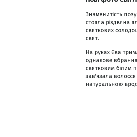
Знаменитість позу
стояла різдвяна я
святкових солодощ
свят.
На руках Єва трима
однакове вбрання,
святковим білим п
зав'язала волосся 
натуральною вро