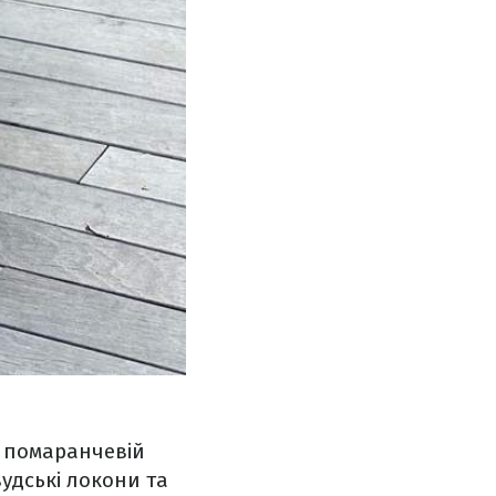
в помаранчевій
вудські локони та