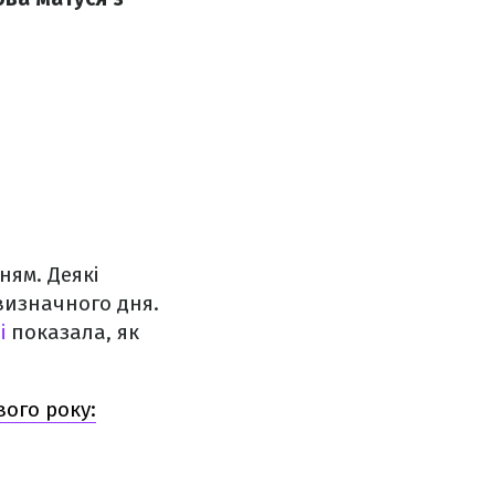
ням. Деякі
визначного дня.
і
показала, як
вого року: