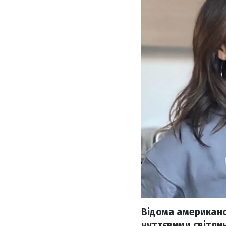
Відома американс
чуттєвими світлин