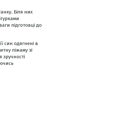
анку. Біля них
ігурками
ваги підготовці до
її син одягнені в
итну піжаму зі
я зручності
уючись