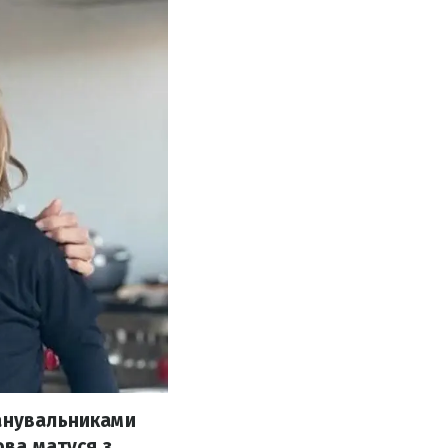
шанувальниками
ова матуся з