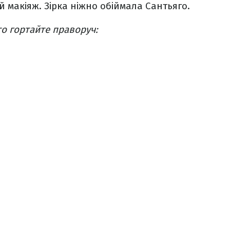
 макіяж. Зірка ніжно обіймала Сантьяго.
о гортайте праворуч: