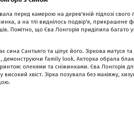
вала перед камерою на дерев'яній підлозі свого ґ
линка, а на тлі виднілось подвір'я, прикрашене ф
ів. Помітно, що Єва Лонгорія приділила багато у
є сина Сантьяго та цілує його. Зіркова матуся та 
 демонструючи family look. Акторка обрала блак
ринтом: оленями та сніжинками. Єва Лонгорія дл
у високий хвіст. Зірка позувала без макіяжу, хиз
дою.