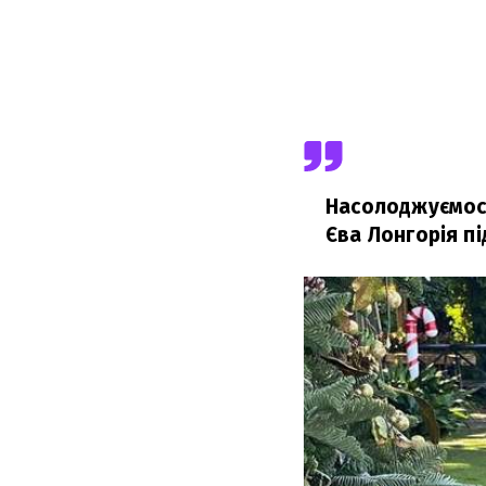
Насолоджуємося
Єва Лонгорія пі