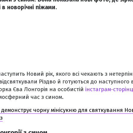
 в новорічні піжами.
аступить Новий рік, якого всі чекають з нетерпін
відсвяткували Різдво й готуються до наступного 
орка Єва Лонгорія на особистій
інстаграм-сторінц
мосферний час з сином.
 демонструє чорну мінісукню для святкування Но
з
онгорії з сином