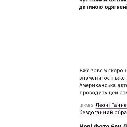
дитиною одягнені
Вже зовсім скоро н
знаменитості вже 
Американська акт
проводить цей ат
Леоні Ганне
ЦІКАВО
бездоганний обра
Нові фото Єви Л