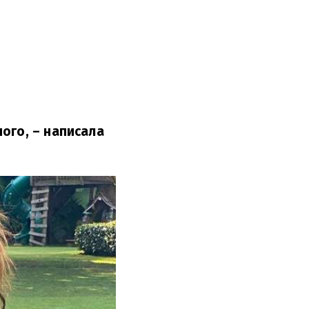
ного,
– написала