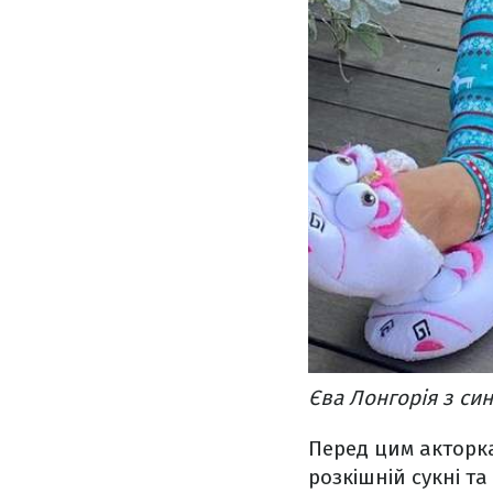
Єва Лонгорія з син
Перед цим акторка
розкішній сукні т