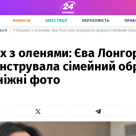
ФІНАНСИ
ІНВЕСТИЦІЇ
НЕРУХОМІСТЬ
ПРАВ
тості
У піжамах з оленями: Єва Лонгорія продемонструвала сімейний обра
х з оленями: Єва Лонго
нструвала сімейний об
ніжні фото