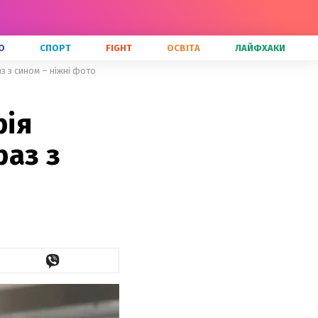
О
СПОРТ
FIGHT
ОСВІТА
ЛАЙФХАКИ
з з сином – ніжні фото
рія
раз з