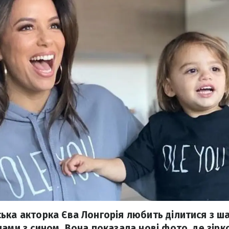
ька акторка Єва Лонгорія любить ділитися з 
ами з сином. Вона показала нові фото, де зірк