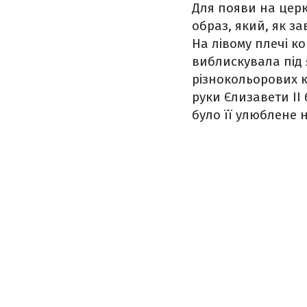
Для появи на цер
образ, який, як 
На лівому плечі к
виблискувала під 
різнокольорових к
руки Єлизавети ІІ
було її улюблене 