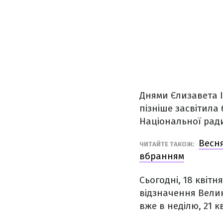
Днями Єлизавета 
пізніше засвітила
Національної ради
Весн
ЧИТАЙТЕ ТАКОЖ:
вбранням
Сьогодні, 18 квітн
відзначення Велик
вже в неділю, 21 кв