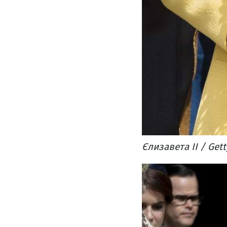
Єлизавета ІІ / Get