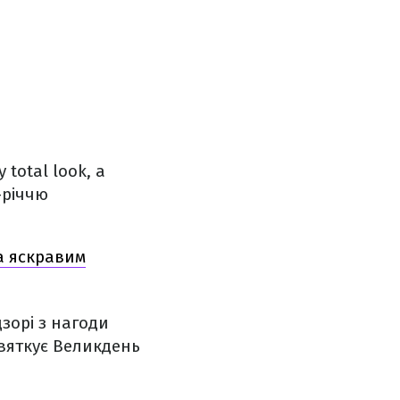
total look, а
-річчю
а яскравим
дзорі з нагоди
святкує Великдень