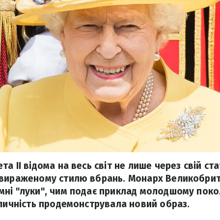
а ІІ відома на весь світ не лише через свій ста
вираженому стилю вбрань. Монарх Великобрита
ні "луки", чим подає приклад молодшому покол
еличність продемонструвала новий образ.