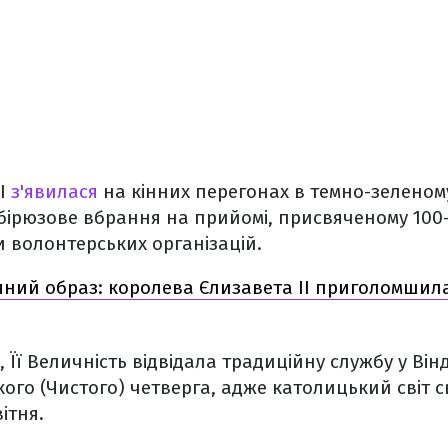
ІІ
з'явилася
на кінних перегонах в темно-зеленому 
 бірюзове вбрання на прийомі, присвяченому 100
 волонтерських організацій.
яний образ: королева Єлизавета ІІ приголомшил
я, Її Величність відвідала традиційну службу у Він
ого (Чистого) четверга, адже католицький світ 
ітня.