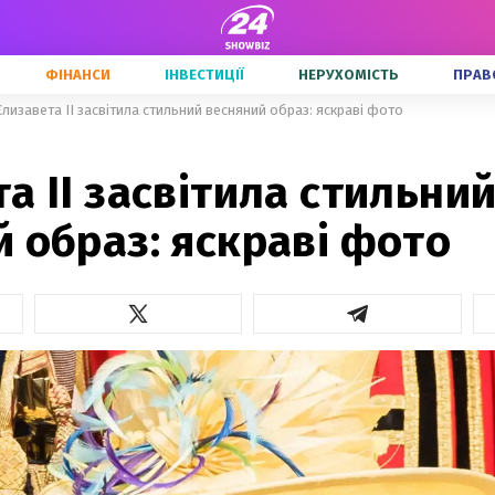
ФІНАНСИ
ІНВЕСТИЦІЇ
НЕРУХОМІСТЬ
ПРАВ
Єлизавета ІІ засвітила стильний весняний образ: яскраві фото
а ІІ засвітила стильни
 образ: яскраві фото