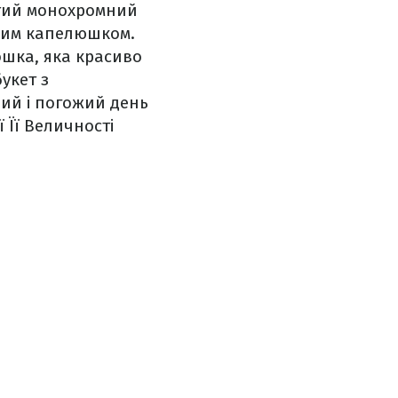
втий монохромний
ьним капелюшком.
ошка, яка красиво
укет з
лий і погожий день
 Її Величності