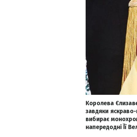
Королева Єлизавет
завдяки яскраво-
вибирає монохром
напередодні Її В