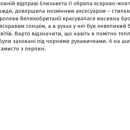
ковній відправі Єлизавета ІІ обрала яскраво-жо
завжди, довершила незмінним аксесуаром – стил
оролеви Великобританії красувалася масивна бр
яскравим сонцем, а в руках у неї був невеликий б
вітів. Варто відзначити, що навіть в помітно теп
 були заховані під чорними рукавичками. А на шиї
намисто з перлин.