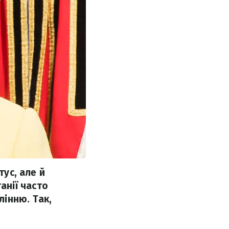
тус, але й
нії часто
інню. Так,