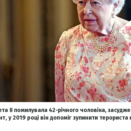
та ІІ помилувала 42-річного чоловіка, засудже
нт, у 2019 році він допоміг зупинити терорист