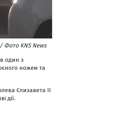
 / Фото KNS News
в один з
оєного ножем та
олева Єлизавета ІІ
і дії.