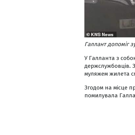
Галлант допоміг з
У Галланта з соб
держслужбовців. 
муляжем жилета с
Згодом на місце п
помилувала Галлан