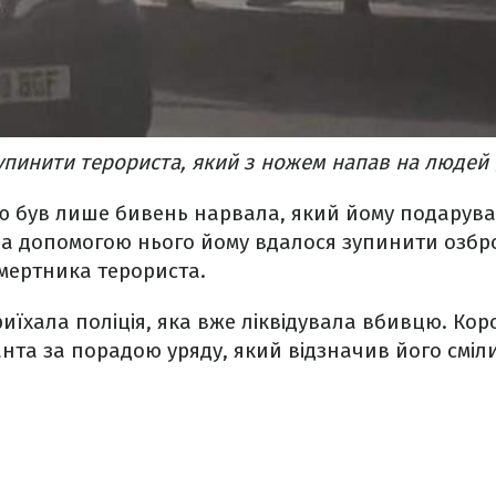
упинити терориста, який з ножем напав на людей
ою був лише бивень нарвала, який йому подарува
За допомогою нього йому вдалося зупинити озбр
мертника терориста.
риїхала поліція, яка вже ліквідувала вбивцю. Кор
та за порадою уряду, який відзначив його смілив