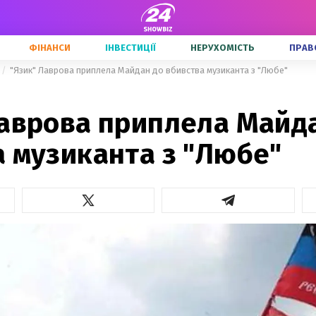
ФІНАНСИ
ІНВЕСТИЦІЇ
НЕРУХОМІСТЬ
ПРАВ
"Язик" Лаврова приплела Майдан до вбивства музиканта з "Любе"
Лаврова приплела Майд
а музиканта з "Любе"