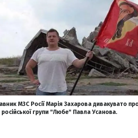
авник МЗС Росії Марія Захарова дивакувато п
 російської групи "Любе" Павла Усанова.