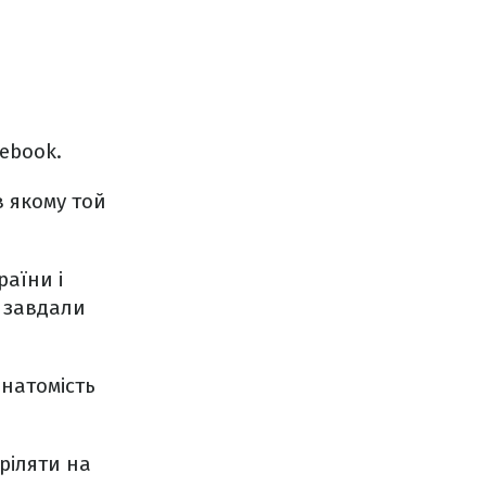
ebook.
 якому той
раїни і
у завдали
 натомість
ріляти на