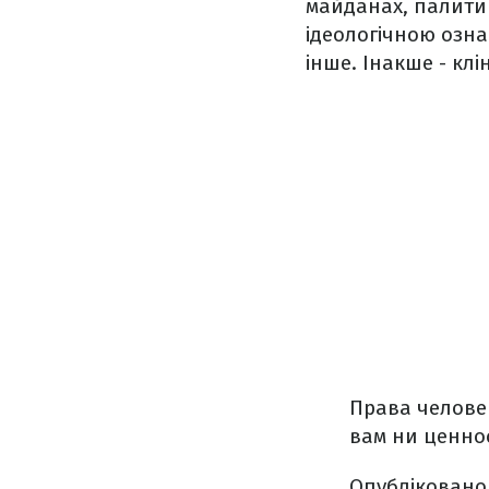
майданах, палити 
ідеологічною ознак
інше. Інакше - кл
Права челове
вам ни ценнос
Опублікован