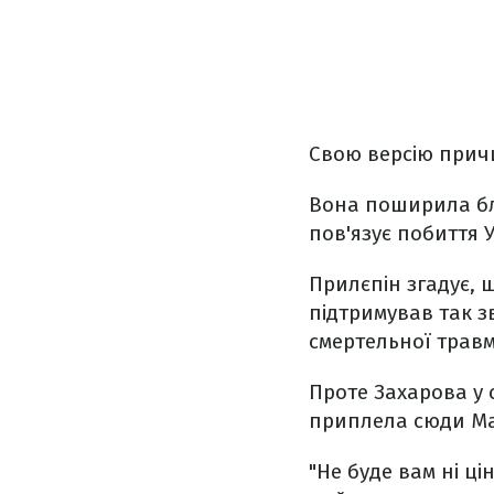
Свою версію причи
Вона поширила бл
пов'язує побиття 
Прилєпін згадує, 
підтримував так з
смертельної травм
Проте Захарова у 
приплела сюди Ма
"Не буде вам ні ці