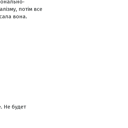
іонально-
лізму, потім все
исала вона.
. Не будет