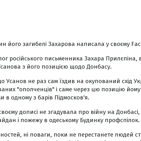
н його загибелі Захарова написала у своєму Fac
ог російського письменника Захара Прилєпіна, в
Усанова з його позицією щодо Донбасу.
що Усанов не раз сам їздив на окупований схід Ук
ваних "ополченців" і саме через цю позицію йом
и в одному з барів Підмосков'я.
своєму дописі не згадувала про війну на Донбасі,
йдан і пожежу в одеському Будинку профспілок.
нностей, ні поваги, поки не перестанете людей ст