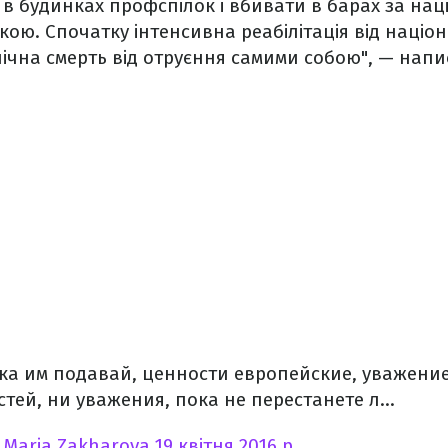
в будинках профспілок і вбивати в барах за нац
ою. Спочатку інтенсивна реабілітація від націона
інічна смерть від отруєння самими собою", — нап
ка им подавай, ценности европейские, уважение
тей, ни уважения, пока не перестанете л...
о
Maria Zakharova
19 квітня 2016 р.