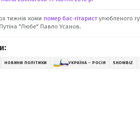
ьох тижнів коми
помер бас-гітарист
улюбленого гу
Путіна "Любе" Павло Усанов.
и:
НОВИНИ ПОЛІТИКИ
УКРАЇНА – РОСІЯ
SHOWBIZ