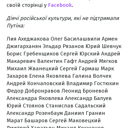
своїй сторінці у
Facebook
.
Діячі російської культури, які не підтримали
Путіна:
Лия Ахеджакова
Олег Басилашвили
Армен
Джигарханян
Эльдар Рязанов
Юрий Шевчук
Борис Гребенщиков
Сергей Юрский
Андрей
Макаревич
Валентин Гафт
Андрей Мягков
Михаил Жванецкий
Сергей Гармаш
Марк
Захаров
Елена Яковлева
Галина Волчек
Андрей Кончаловский
Владимир Гостюхин
Федор Добронравов
Леонид Броневой
Александра Яковлева
Александр Балуев
Юрий Стоянов
Станислав Садальский
Александр Розенбаум
Даниил Гранин
Марат Башаров
Сергей Маковецкий
Дмитрий Харатьян
Михаил Кокшенов