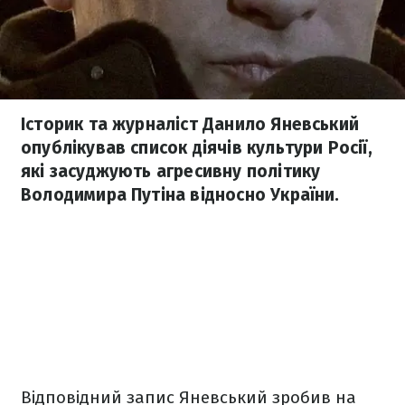
Історик та журналіст Данило Яневський
опублікував список діячів культури Росії,
які засуджують агресивну політику
Володимира Путіна відносно України.
Відповідний запис Яневський зробив на