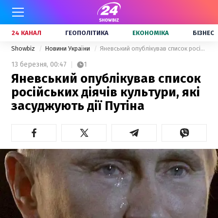
24 КАНАЛ
ГЕОПОЛІТИКА
ЕКОНОМІКА
БІЗНЕС
Showbiz
Новини України
Яневський опублікував список російських діячів культури, які засуджують дії Путіна
13 березня,
00:47
1
Яневський опублікував список
російських діячів культури, які
засуджують дії Путіна