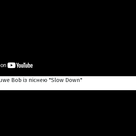
uwe Bob із піснею "Slow Down"