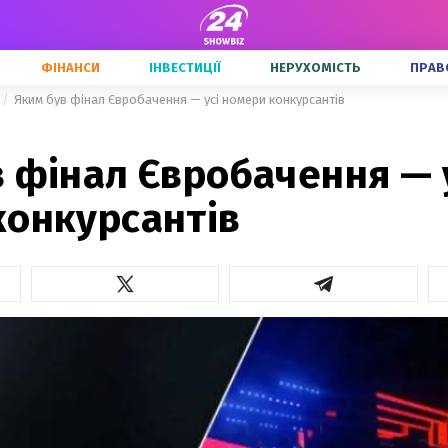
ФІНАНСИ
ІНВЕСТИЦІЇ
НЕРУХОМІСТЬ
ПРАВ
Яким був фінал Євробачення — усі номери конкурсантів
 фінал Євробачення — 
конкурсантів