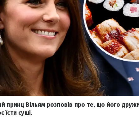
й принц Вільям розповів про те, що його друж
 їсти суші.