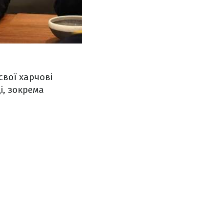
вої харчові
і, зокрема