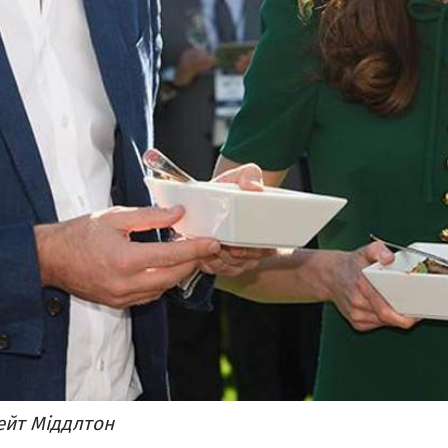
ейт Міддлтон