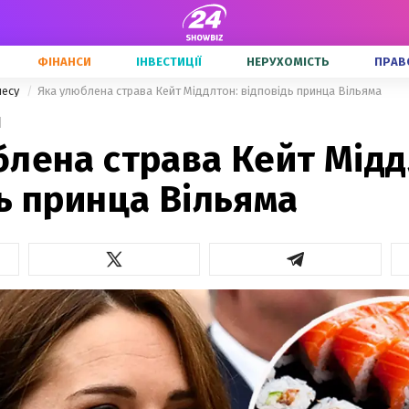
ФІНАНСИ
ІНВЕСТИЦІЇ
НЕРУХОМІСТЬ
ПРАВ
несу
Яка улюблена страва Кейт Міддлтон: відповідь принца Вільяма
1
лена страва Кейт Мідд
ь принца Вільяма