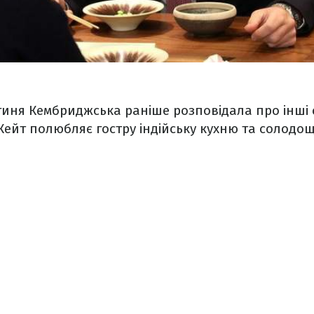
иня Кембриджська раніше розповідала про інші с
Кейт полюбляє гостру індійську кухню та солодощ