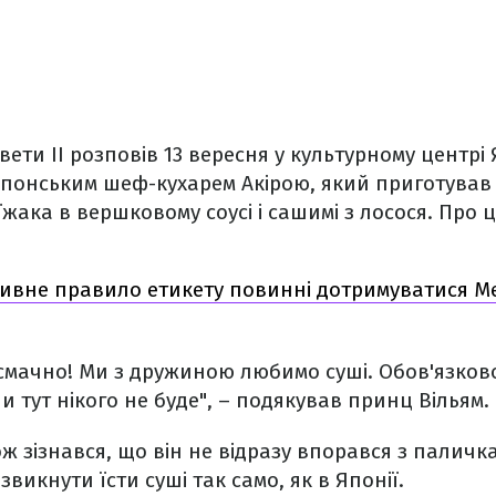
ети II розповів 13 вересня у культурному центрі 
з японським шеф-кухарем Акірою, який приготував
 їжака в вершковому соусі і сашимі з лосося. Про
дивне правило етикету повинні дотримуватися Ме
 смачно! Ми з дружиною любимо суші. Обов'язков
ли тут нікого не буде", – подякував принц Вільям.
ж зізнався, що він не відразу впорався з паличк
звикнути їсти суші так само, як в Японії.