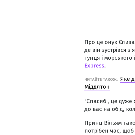
Про це онук Єлизав
де він зустрівся 
тунця і морського
Express
.
Яке 
ЧИТАЙТЕ ТАКОЖ:
Міддлтон
"Спасибі, це дуже
до вас на обід, ко
Принц Вільям тако
потрібен час, щоб 