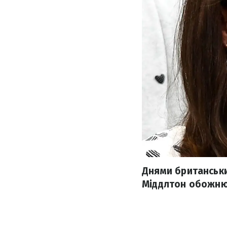
Днями британськи
Міддлтон обожнює