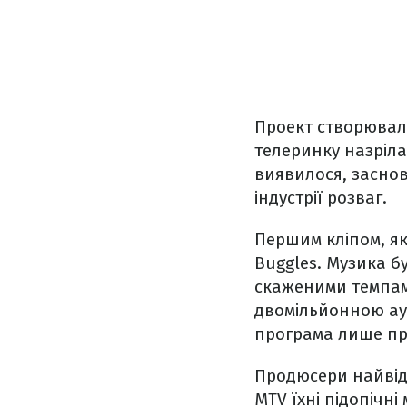
Проект створювал
телеринку назріла
виявилося, заснов
індустрії розваг.
Першим кліпом, яки
Buggles. Музика б
скаженими темпам
двомільйонною ауд
програма лише пр
Продюсери найвід
MTV їхні підопічн