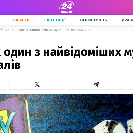
ФІНАНСИ
ІНВЕСТИЦІЇ
НЕРУХОМІСТЬ
ПРАВ
Як виник один з найвідоміших музичних телеканалів
 один з найвідоміших 
алів