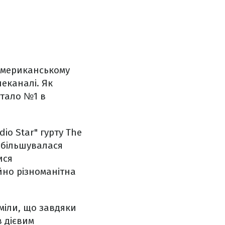
американському
еканалі. Як
стало №1 в
io Star" гурту The
збільшувалася
ися
йно різноманітна
міли, що завдяки
в дієвим