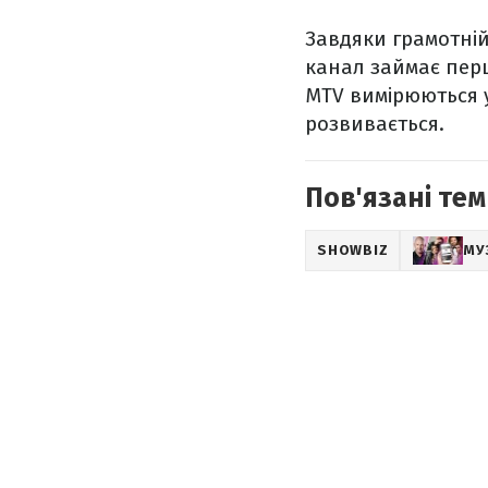
Завдяки грамотній
канал займає перш
MTV вимірюються у
розвивається.
Пов'язані тем
SHOWBIZ
МУ