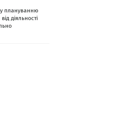
ому плануванню
від діяльності
ільно