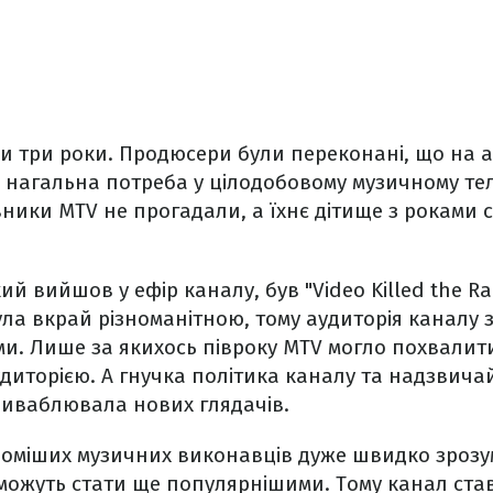
и три роки. Продюсери були переконані, що на 
 нагальна потреба у цілодобовому музичному тел
ники MTV не прогадали, а їхнє дітище з роками 
й вийшов у ефір каналу, був "Video Killed the Rad
ула вкрай різноманітною, тому аудиторія каналу 
и. Лише за якихось півроку MTV могло похвалит
иторією. А гнучка політика каналу та надзвича
иваблювала нових глядачів.
оміших музичних виконавців дуже швидко зрозу
і можуть стати ще популярнішими. Тому канал ста