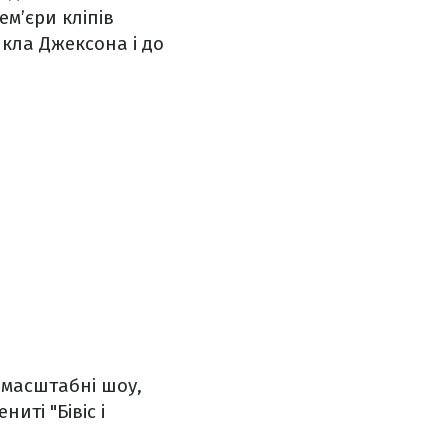
м’єри кліпів
кла Джексона і до
омасштабні шоу,
иті "Бівіс і