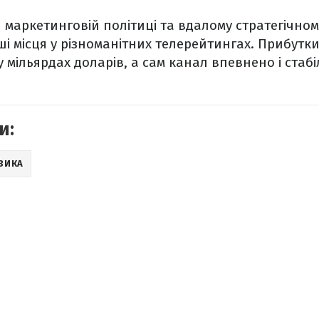
 маркетинговій політиці та вдалому стратегічн
і місця у різноманітних телерейтингах. Прибутки 
 мільярдах доларів, а сам канал впевнено і стаб
и:
ЗИКА