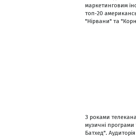
маркетинговим інс
топ-20 американс
"Нірвани" та "Корн
З роками телекана
музичні програми 
Батхед". Аудиторія