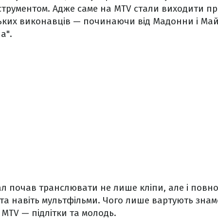
трументом. Адже саме на MTV стали виходити пре
ьких виконавців — починаючи від Мадонни і Май
а".
л почав транслювати не лише кліпи, але і повн
та навіть мультфільми. Чого лише вартують знамен
 MTV — підлітки та молодь.