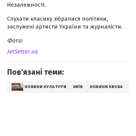
Незалежності.
Слухати класику зібралися політики,
заслужені артисти України та журналісти.
Фото:
JetSetter.ua
Пов'язані теми:
НОВИНИ КУЛЬТУРИ
КИЇВ
НОВИНИ КИЄВА
SH