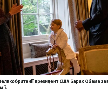
о Великобританії президент США Барак Обама за
м'ї.