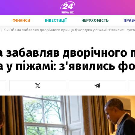
ФІНАНСИ
ІНВЕСТИЦІЇ
НЕРУХОМІСТЬ
ПРАВ
Як Обама забавляв дворічного принца Джорджа у піжамі: з'явились фот
а забавляв дворічного 
у піжамі: з'явились ф