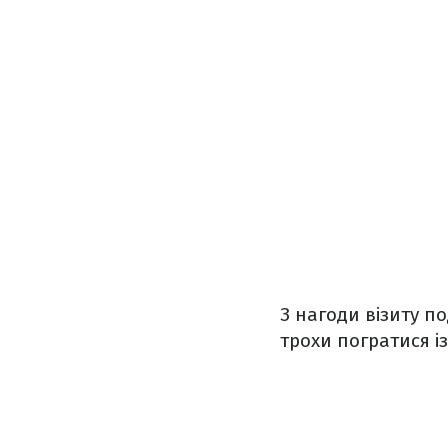
З нагоди візиту п
трохи погратися і