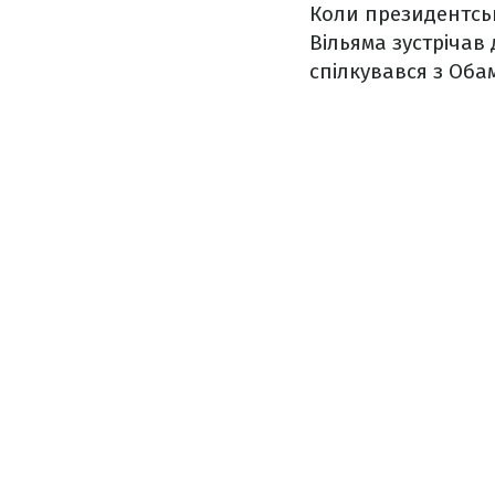
Коли президентськ
Вільяма зустрічав
спілкувався з Обам