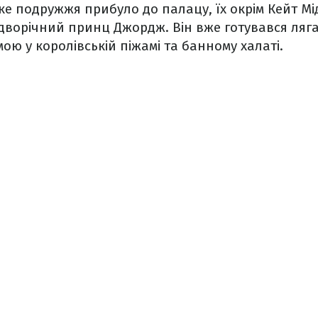
е подружжя прибуло до палацу, їх окрім Кейт М
 дворічний принц Джордж. Він вже готувався ляга
ою у королівській піжамі та банному халаті.