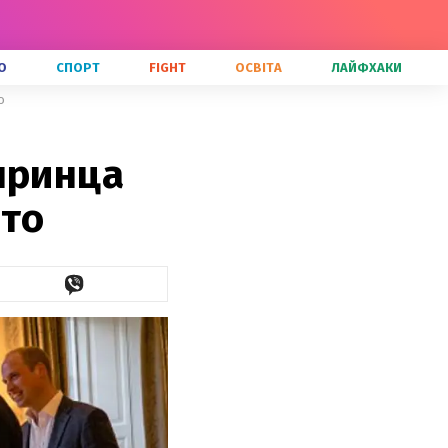
О
СПОРТ
FIGHT
ОСВІТА
ЛАЙФХАКИ
о
принца
ото