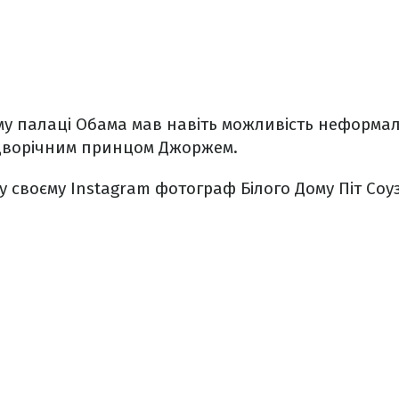
му палаці Обама мав навіть можливість неформа
 дворічним принцом Джоржем.
у своєму Instagram фотограф Білого Дому Піт Соу