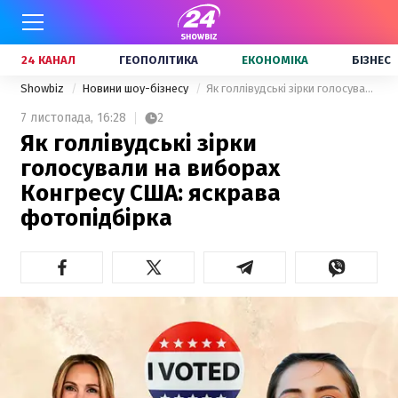
24 КАНАЛ
ГЕОПОЛІТИКА
ЕКОНОМІКА
БІЗНЕС
Showbiz
Новини шоу-бізнесу
Як голлівудські зірки голосували на виборах Конгресу США: яскрава фотопідбірка
7 листопада,
16:28
2
Як голлівудські зірки
голосували на виборах
Конгресу США: яскрава
фотопідбірка