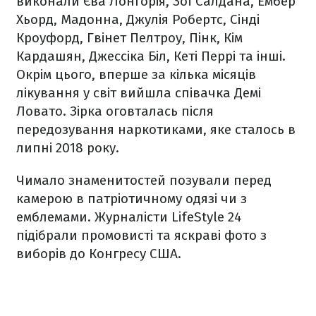
виконали Єва Лонгорія, Зої Салдана, Ембер
Хьорд, Мадонна, Джулія Робертс, Сінді
Кроуфорд, Гвінет Пелтроу, Пінк, Кім
Кардашян, Джессіка Біл, Кеті Перрі та інші.
Окрім цього, вперше за кілька місяців
лікування у світ вийшла співачка Демі
Ловато. Зірка оговталась після
передозування наркотиками, яке сталось в
липні 2018 року.
Чимало знаменитостей позували перед
камерою в патріотичному одязі чи з
емблемами. Журналісти LifeStyle 24
підібрали промовисті та яскраві фото з
виборів до Конгресу США.