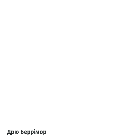
Дрю Беррімор