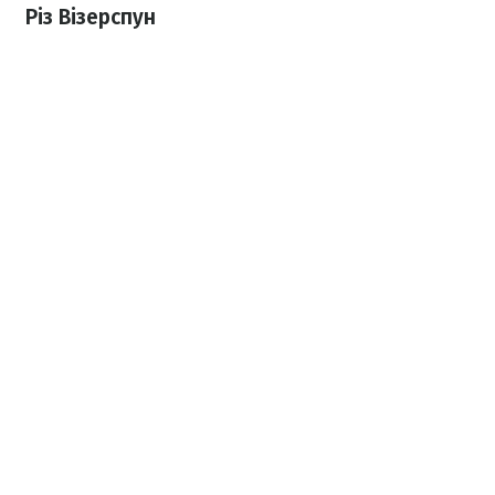
Різ Візерспун