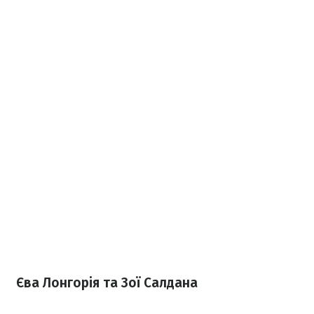
Єва Лонгорія та Зої Салдана