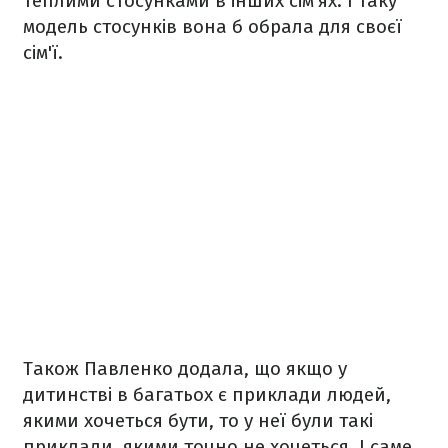
теплими стосунками в інших сім'ях. І таку
модель стосунків вона б обрала для своєї
сім'ї.
Також Павленко додала, що якщо у
дитинстві в багатьох є приклади людей,
якими хочеться бути, то у неї були такі
приклади, якими точно не хочеться. І саме