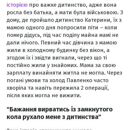
історією
про важке дитинство, адже вона
росла без батька, а мати була військовою. З
дому, де пройшло дитинство Катерини, їх з
мамою одного дня попросили піти – коли
помер дідусь, під час поділу майна мамі не
дали нічого. Певний час дівчина з мамою
жили в холодному будинку без вікон, а
згодом їх і звідти вигнали, через що ті
постійно жили у знайомих. Мама за свою
зарплату винайняти житла не могла. Через
погані умови та холод Павленко часто
хворіла та навіть пережила 2 операції,
після яких могла не вижити.
"Бажання вирватись із замкнутого
кола рухало мене з дитинства"