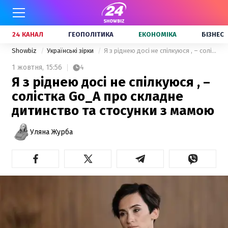
24 КАНАЛ
ГЕОПОЛІТИКА
ЕКОНОМІКА
БІЗНЕС
Showbiz
Українські зірки
Я з ріднею досі не спілкуюся , – солістка Go_A про складне дитинство та стосунки з мамою
1 жовтня,
15:56
4
Я з ріднею досі не спілкуюся , –
солістка Go_A про складне
дитинство та стосунки з мамою
Уляна Журба