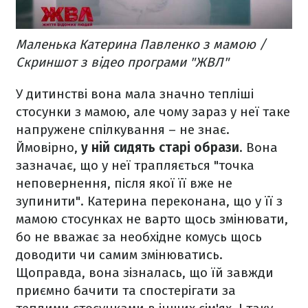
Маленька Катерина Павленко з мамою /
Скриншот з відео програми "ЖВЛ"
У дитинстві вона мала значно тепліші
стосунки з мамою, але чому зараз у неї таке
напружене спілкування – не знає.
Ймовірно,
у ній сидять старі образи
. Вона
зазначає, що у неї трапляється "точка
неповернення, після якої її вже не
зупинити". Катерина переконана, що у її з
мамою стосунках не варто щось змінювати,
бо не вважає за необхідне комусь щось
доводити чи самим змінюватись.
Щоправда, вона зізналась, що їй завжди
приємно бачити та спостерігати за