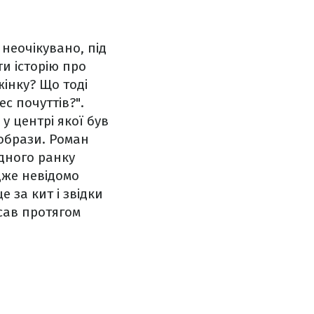
 неочікувано, під
и історію про
жінку? Що тоді
с почуттів?".
у центрі якої був
 образи. Роман
одного ранку
адже невідомо
 за кит і звідки
исав протягом