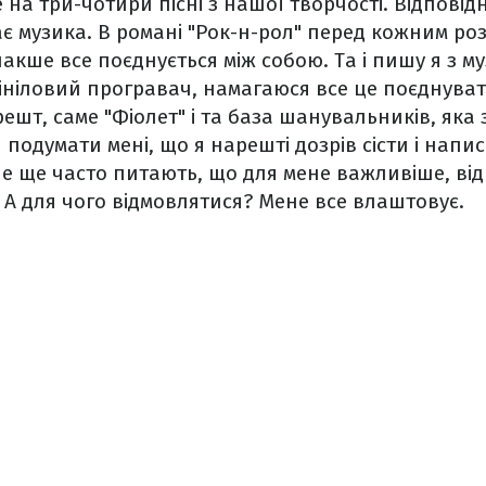
а три-чотири пісні з нашої творчості. Відповід
є музика. В романі "Рок-н-рол" перед кожним розд
інакше все поєднується між собою. Та і пишу я з м
вініловий програвач, намагаюся все це поєднуват
ешт, саме "Фіолет" і та база шанувальників, яка 
подумати мені, що я нарешті дозрів сісти і напи
е ще часто питають, що для мене важливіше, від
. А для чого відмовлятися? Мене все влаштовує.