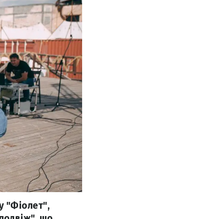
у "Фіолет",
лодвіж", що