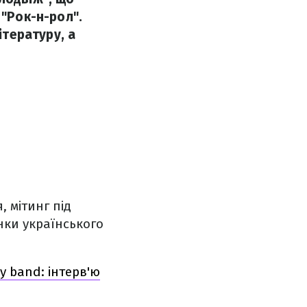
 "Рок-н-рол".
ітературу, а
 мітинг під
нки українського
ry band: інтерв'ю