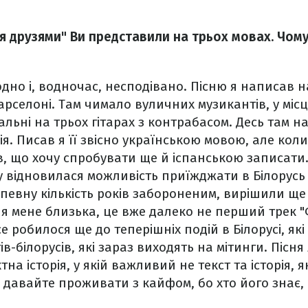
я друзями" Ви представили на трьох мовах. Чом
но і, водночас, несподівано. Пісню я написав н
арселоні. Там чимало вуличних музикантів, у міс
альні на трьох гітарах з контрабасом. Десь там 
я. Писав я її звісно українською мовою, але кол
ів, що хочу спробувати ще й іспанською записати.
у відновилася можливість приїжджати в Білорусь
д певну кількість років забороненим, вирішили ще
я мене близька, це вже далеко не перший трек "
е робилося ще до теперішніх подій в Білорусі, як
в-білорусів, які зараз виходять на мітинги. Пісня 
на історія, у якій важливий не текст та історія, я
 давайте проживати з кайфом, бо хто його знає,