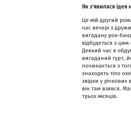
Як з'явилася ідея
Це мій другий ром
час вечері з друж
вигадану рок-банд
відбудеться з цим 
Деякий час я обдум
вигаданий гурт, й
починається з тог
знаходять тіло ок
звідки у річкових 
він там взявся. М
трьох місяців.