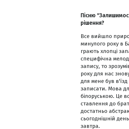
Пісню "Залишимос
рішення?
Все вийшло природ
минулого року в Б
грають хлопці зап
специфічна мелоді
запису, то зрозум
року для нас знов
для мене був в'їз
записати. Мова дл
білоруською. Це вс
ставлення до браті
достатньо абстракт
сьогоднішній день
завтра.