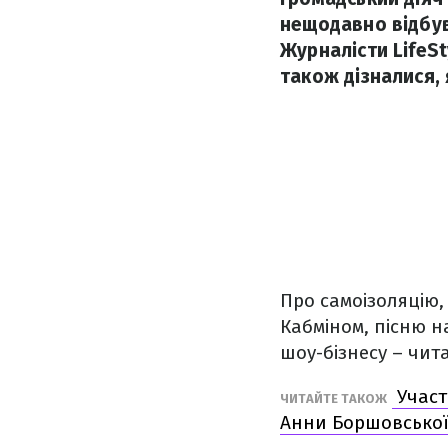
нещодавно відбувс
Журналісти LifeSt
також дізналися, 
Про самоізоляцію,
Кабміном, пісню н
шоу-бізнесу – чита
Участь
ЧИТАЙТЕ ТАКОЖ
Анни Боршовсько