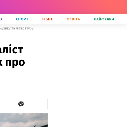
О
СПОРТ
FIGHT
ОСВІТА
ЛАЙФХАКИ
музику та літературу
аліст
к про