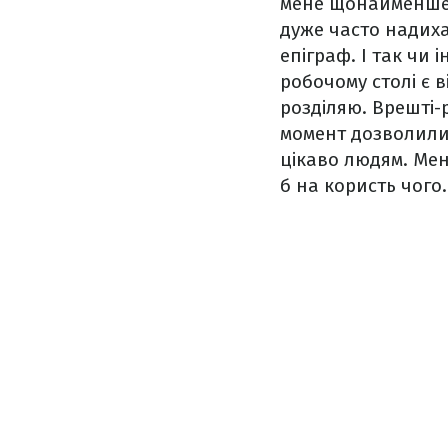
мене щонайменше н
дуже часто надиха
епіграф. І так чи 
робочому столі є 
розділяю. Врешті-р
момент дозволили 
цікаво людям. Мен
б на користь чого