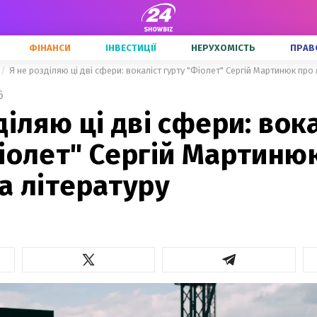
ФІНАНСИ
ІНВЕСТИЦІЇ
НЕРУХОМІСТЬ
ПРАВ
Я не розділяю ці дві сфери: вокаліст гурту "Фіолет" Сергій Мартинюк про 
6
діляю ці дві сфери: вок
іолет" Сергій Мартиню
а літературу