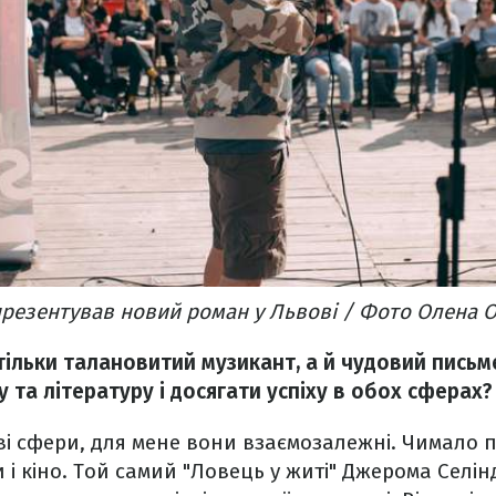
презентував новий роман у Львові / Фото Олена 
тільки талановитий музикант, а й чудовий письм
 та літературу і досягати успіху в обох сферах?
дві сфери, для мене вони взаємозалежні. Чимало п
 і кіно. Той самий "Ловець у житі" Джерома Селі