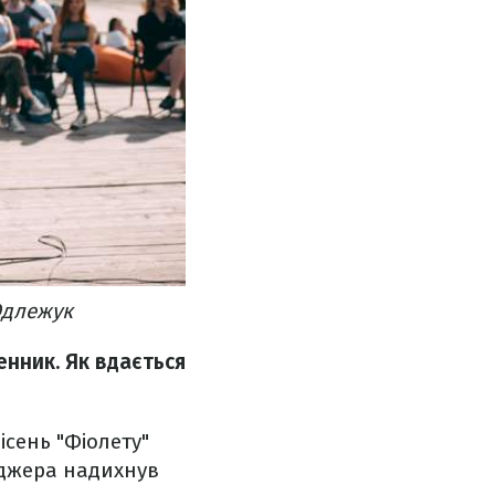
Одлежук
енник. Як вдається
ісень "Фіолету"
нджера надихнув