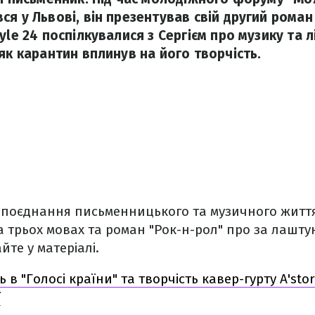
я у Львові, він презентував свій другий роман
yle 24 поспілкувалися з Сергієм про музику та л
як карантин вплинув на його творчість.
 поєднання письменницького та музичного життя,
а трьох мовах та роман "Рок-н-рол" про за лашту
йте у матеріалі.
 в "Голосі країни" та творчість кавер-гурту A'sto
ї