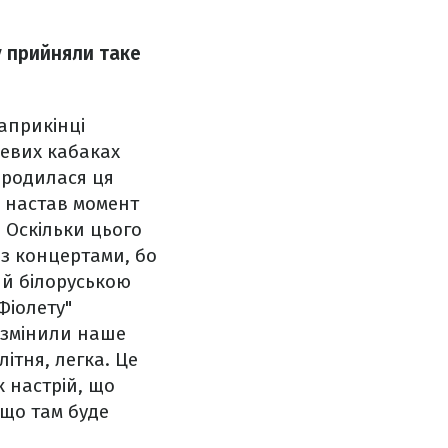
у прийняли таке
априкінці
цевих кабаках
народилася ця
и настав момент
 Оскільки цього
 з концертами, бо
 й білоруською
Фіолету"
і змінили наше
літня, легка. Це
к настрій, що
 що там буде