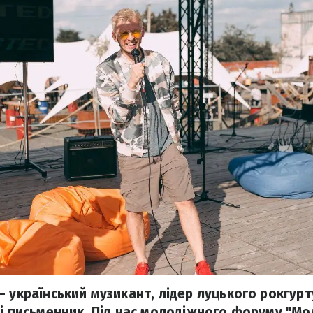
 український музикант, лідер луцького рокгурт
 і письменник. Під час молодіжного форуму "Мо