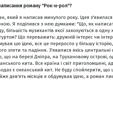
 написання роману "Рок-н-рол"?
ан, який я написав минулого року. Ідея з'явилася
иною. Я поділився з нею думками: "Що, як написат
у, більшість музикантів якої закохуються в одну 
гуртом? Що переважить: дружній інтерес чи інтере
ував цю ідею, все це переросло у більшу історію, 
ого злети та падіння. З'явилися якісь центральні
о, що на березі Дніпра, на Трухановому острові, 
еанського кита. Вся країна і світ приголомшені, 
водах є океанський кит. Не буду спойлерити, що це
айже дев'ять місяців я обдумував ідею, а роман п