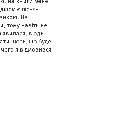
но, на книги мене
ілом є пісня-
узикою. На
и, тому навіть не
з'явилася, в один
сати щось, що буде
 чого я відмовився