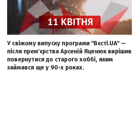
У свіжому випуску програми "Вєсті.UA" —
після прем'єрства Арсеній Яценюк вирішив
повернутися до старого хоббі, яким
займався ще у 90-х роках.