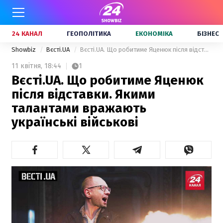
24 КАНАЛ
ГЕОПОЛІТИКА
ЕКОНОМІКА
БІЗНЕС
Showbiz
Вєсті.UA
Вєсті.UA. Що робитиме Яценюк після відставки. Якими талантами вражають українські військові
11 квітня,
18:44
1
Вєсті.UA. Що робитиме Яценюк
після відставки. Якими
талантами вражають
українські військові