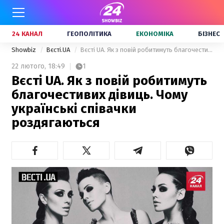
24 КАНАЛ
ГЕОПОЛІТИКА
ЕКОНОМІКА
БІЗНЕС
Showbiz
Вєсті.UA
Вєсті UA. Як з повій робитимуть благочестивих дівиць. Чому українські співачки роздягаються
22 лютого,
18:49
1
Вєсті UA. Як з повій робитимуть
благочестивих дівиць. Чому
українські співачки
роздягаються