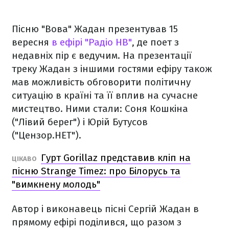
Пісню "Вова" Жадан презентував 15
вересня
в ефірі "Радіо НВ"
, де поет з
недавніх пір є ведучим. На презентації
треку Жадан з іншими гостями ефіру також
мав можливість обговорити політичну
ситуацію в країні та її вплив на сучасне
мистецтво. Ними стали: Соня Кошкіна
("Лівий берег") і Юрій Бутусов
("Цензор.НЕТ").
Гурт Gorillaz представив кліп на
ЦІКАВО
пісню Strange Timez: про Білорусь та
"вимкнену молодь"
Автор і виконавець пісні Сергій Жадан в
прямому ефірі поділився, що разом з