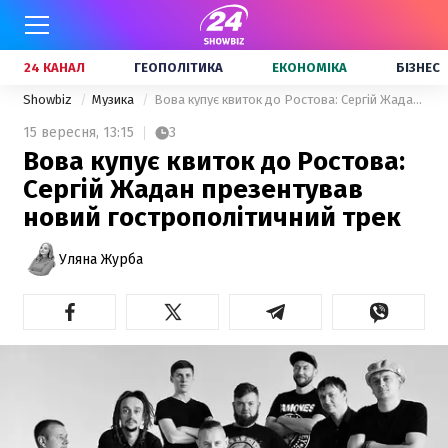
24 КАНАЛ
ГЕОПОЛІТИКА
ЕКОНОМІКА
БІЗНЕС
Showbiz
Музика
Вова купує квиток до Ростова: Сергій Жадан презентував новий гострополітичний трек
15 вересня,
13:15
3
Вова купує квиток до Ростова:
Сергій Жадан презентував
новий гострополітичний трек
Уляна Журба