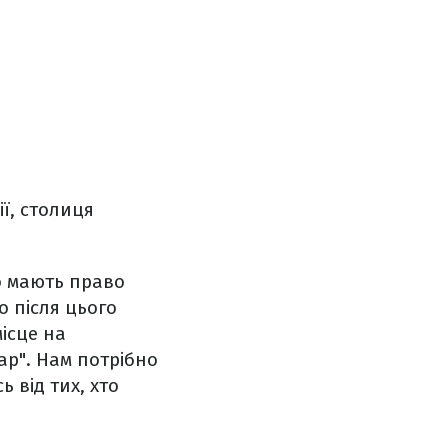
ії, столиця
о мають право
о після цього
ісце на
ар". Нам потрібно
ь від тих, хто