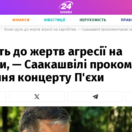
ФІНАНСИ
ІНВЕСТИЦІЇ
НЕРУХОМІСТЬ
ПРАВ
Вони їдуть до жертв агресії на заробітки, — Саакашвілі прокоментував с
ть до жертв агресії на
и, — Саакашвілі проко
ня концерту П'єхи