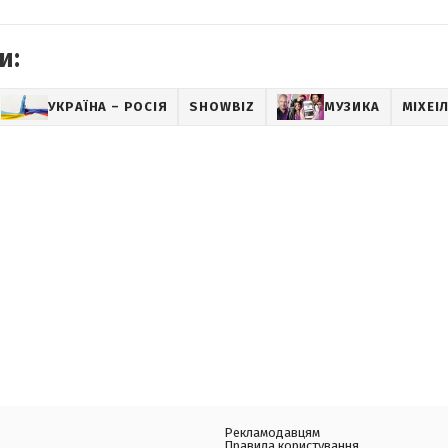
и:
УКРАЇНА – РОСІЯ
SHOWBIZ
МУЗИКА
МІХЕІ
Рекламодавцям
Правила користування