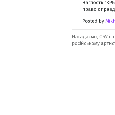
Наглость "КР
право оправд
Posted by
Mikh
Нагадаємо, СБУ і
російському артист