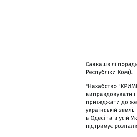
Саакашвілі порадив
Республіки Комі).
"Нахабство "КРИМ
виправдовувати і п
приїжджати до жер
українській землі.
в Одесі та в усій 
підтримує розпалю