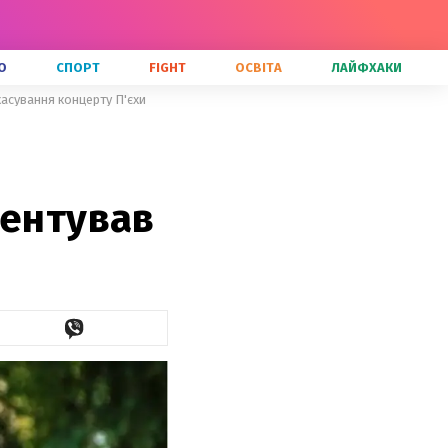
О
СПОРТ
FIGHT
ОСВІТА
ЛАЙФХАКИ
касування концерту П'єхи
ментував