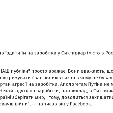
 їздити їм на заробітки у Сиктивкар (місто в Рос
НАШ публіки" просто вражає. Вони вважають, щ
ідтримувати ґвалтівників і як ні в чому не бувал
тви агресії на заробітки. Апологетам Путіна не м
 Нехай їздять на заробітки, наприклад, в Сиктивк
Україні зберігати мир, і тому, доводиться захищатис
вачів війни", — написав він у Facebook.