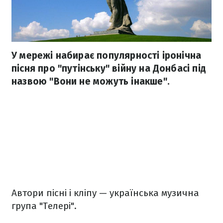
У мережі набирає популярності іронічна
пісня про "путінську" війну на Донбасі під
назвою "Вони не можуть інакше".
Автори пісні і кліпу — українська музична
група "Телері".