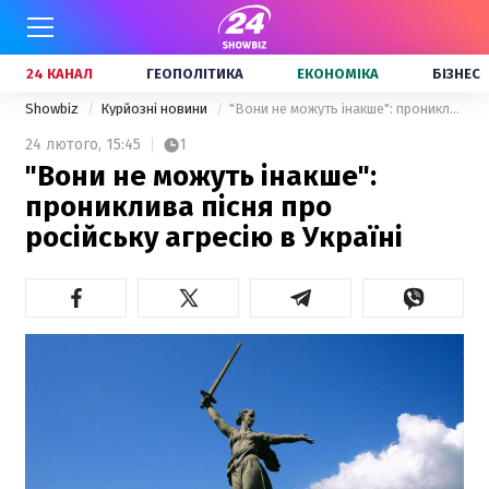
24 КАНАЛ
ГЕОПОЛІТИКА
ЕКОНОМІКА
БІЗНЕС
Showbiz
Курйозні новини
"Вони не можуть інакше": прониклива пісня про російську агресію в Україні
24 лютого,
15:45
1
"Вони не можуть інакше":
прониклива пісня про
російську агресію в Україні