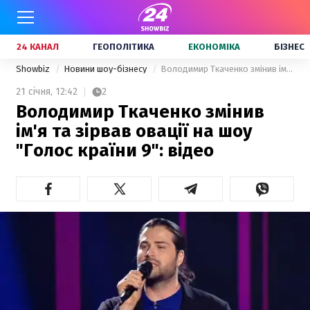
24 КАНАЛ
ГЕОПОЛІТИКА
ЕКОНОМІКА
БІЗНЕС
Showbiz
Новини шоу-бізнесу
Володимир Ткаченко змінив ім'я та зірвав овації на шоу "Голос країни 9": відео
21 січня,
12:42
2
Володимир Ткаченко змінив
ім'я та зірвав овації на шоу
"Голос країни 9": відео