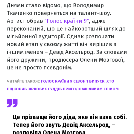
Днями стало відомо, що Володимир
Ткаченко повернеться на талант-шоу.
Артист обрав
"Голос країни 9"
, адже
переконаний, що це найкоротший шлях до
мільйонної аудиторії. Однак розпочати
новий етап у своєму житті він вирішив з
іншим іменем – Девід Аксельрод. За словами
його дружини, продюсера Олени Мозгової,
це не просто псевдонім.
ЧИТАЙТЕ ТАКОЖ:
ГОЛОС КРАЇНИ 9 СЕЗОН 1 ВИПУСК: ХТО
ПІДКОРИВ ЗІРКОВИХ СУДДІВ ПРИГОЛОМШЛИВИМ СПІВОМ
Це прізвище його діда, яке він взяв собі.
Тепер його звуть Девід Аксельрод,
–
розповіла Олена Мозгова.