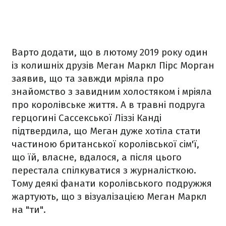
Варто додати, що в лютому 2019 року один
із колишніх друзів Меган Маркл Пірс Морган
заявив, що та завжди мріяла про
знайомство з завидним холостяком і мріяла
про королівське життя. А в травні подруга
герцогині Сассекської Ліззі Канді
підтвердила, що Меган дуже хотіла стати
частиною британської королівської сім'ї,
що їй, власне, вдалося, а після цього
перестала спілкуватися з журналісткою.
Тому деякі фанати королівського подружжя
жартують, що з візуалізацією Меган Маркл
на "ти".