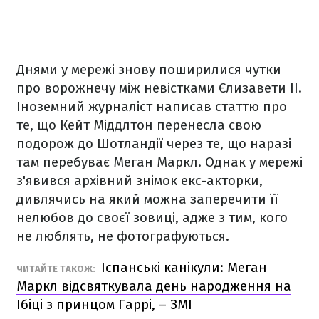
Днями у мережі знову поширилися чутки
про ворожнечу між невістками Єлизавети ІІ.
Іноземний журналіст написав статтю про
те, що Кейт Міддлтон перенесла свою
подорож до Шотландії через те, що наразі
там перебуває Меган Маркл. Однак у мережі
з'явився архівний знімок екс-акторки,
дивлячись на який можна заперечити її
нелюбов до своєї зовиці, адже з тим, кого
не люблять, не фотографуються.
Іспанські канікули: Меган
ЧИТАЙТЕ ТАКОЖ:
Маркл відсвяткувала день народження на
Ібіці з принцом Гаррі, – ЗМІ