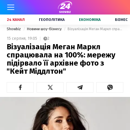
24 КАНАЛ
ГЕОПОЛІТИКА
ЕКОНОМІКА
БІЗНЕС
Showbiz
Новини шоу-бізнесу
Візуалізація Меган Маркл спрацювала на 100%: мережу підірвало її архівне фото з "Кейт Міддлтон"
15 серпня,
19:05
2
Візуалізація Меган Маркл
спрацювала на 100%: мережу
підірвало її архівне фото з
"Кейт Міддлтон"