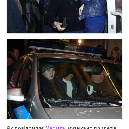
Як повідомляє
Meduza
, музикант прилетів