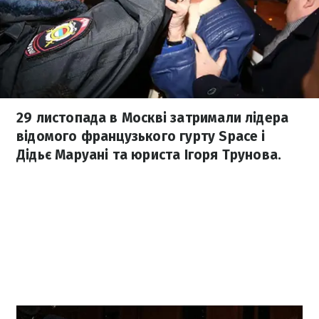
29 листопада в Москві затримали лідера
відомого французького гурту Space і
Дідьє Маруані та юриста Ігоря Трунова.