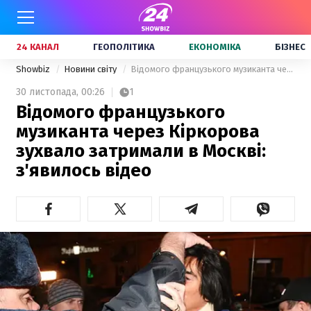
24 КАНАЛ
ГЕОПОЛІТИКА
ЕКОНОМІКА
БІЗНЕС
Showbiz
Новини світу
Відомого французького музиканта через Кіркорова зухвало затримали в Москві: з'явилось відео
30 листопада,
00:26
1
Відомого французького
музиканта через Кіркорова
зухвало затримали в Москві:
з'явилось відео