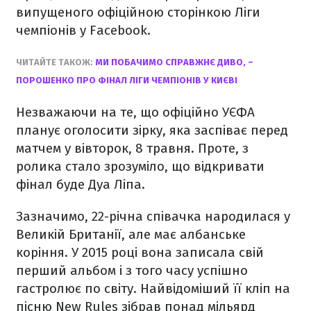
випущеного офіційною сторінкою Ліги
чемпіонів у Facebook.
ЧИТАЙТЕ ТАКОЖ:
МИ ПОБАЧИМО СПРАВЖНЄ ДИВО, –
ПОРОШЕНКО ПРО ФІНАЛ ЛІГИ ЧЕМПІОНІВ У КИЄВІ
Незважаючи на те, що офіційно УЄФА
планує оголосити зірку, яка заспіває перед
матчем у вівторок, 8 травня. Проте, з
ролика стало зрозуміло, що відкривати
фінал буде Дуа Ліпа.
Зазначимо, 22-річна співачка народилася у
Великій Британії, але має албанське
коріння. У 2015 році вона записала свій
перший альбом і з того часу успішно
гастролює по світу. Найвідоміший її кліп на
пісню New Rules зібрав понад мільярд