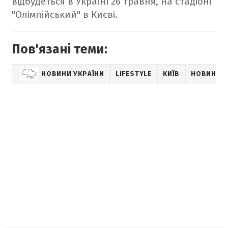
відбудеться в Україні 26 травня, на стадіоні
"Олімпійський" в Києві.
Пов'язані теми:
НОВИНИ УКРАЇНИ
LIFESTYLE
КИЇВ
НОВИНИ К