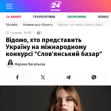
24 КАНАЛ
ГЕОПОЛІТИКА
ЕКОНОМІКА
БІЗНЕС
Showbiz
Новини шоу-бізнесу
Відомо, хто представить Україну на міжнародному конкурсі "Слов'янський базар"
25 травня,
16:05
2
Відомо, хто представить
Україну на міжнародному
конкурсі "Слов'янський базар"
Марина Васильєва