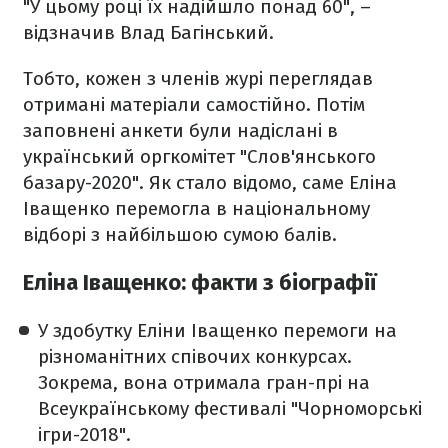
"У цьому році їх надійшло понад 60", –
відзначив Влад Багінський.
Тобто, кожен з членів журі переглядав
отримані матеріали самостійно. Потім
заповнені анкети були надіслані в
український оргкомітет "Слов'янського
базару-2020". Як стало відомо, саме Еліна
Іващенко перемогла в національному
відборі з найбільшою сумою балів.
Еліна Іващенко: факти з біографії
У здобутку Еліни Іващенко перемоги на
різноманітних співочих конкурсах.
Зокрема, вона отримала гран-прі на
Всеукраїнському фестивалі "Чорноморські
ігри-2018".