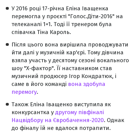
У 2016 році 17-річна Еліна Іващенка
перемогла у проєкті "Голос.Діти-2016" на
телеканалі 1+1. Тоді її тренером була
співачка Тіна Кароль.
Після цього вона вирішила проводжувати
йти далі у музичній кар'єрі. Тому дівчина
взяла участь у десятому сезоні вокального
шоу "Х-фактор". Її наставником став
музичний продюсер Ігор Кондратюк, і
саме в його команді
вона здобула
перемогу
.
Також Еліна Іващенко
виступила як
конкурсантка у
другому півфіналі
Нацвідбору на Євробачення-2020
. Однак
до фіналу їй не вдалося потрапити.