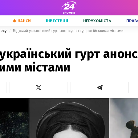
ФІНАНСИ
ІНВЕСТИЦІЇ
НЕРУХОМІСТЬ
ПРАВ
несу
Відомий український гурт анонсував тур російськими містами
український гурт анонс
ими містами