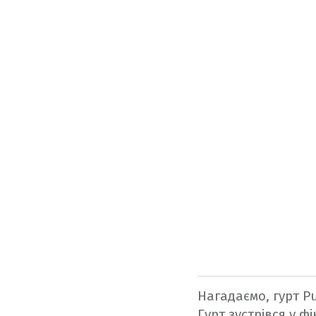
Нагадаємо, гурт P
Гурт зустрівся у 