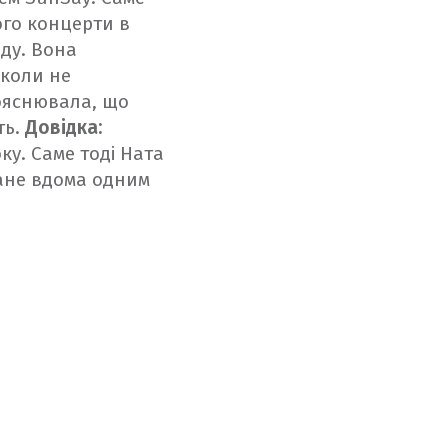
ого концерти в
ду. Вона
іколи не
пояснювала, що
ть.
Довідка:
ку. Саме тоді Ната
сане вдома одним