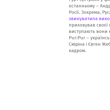
останньому – Андр
Росії. Зокрема, Р
звинуватила викон
приховував своєї г
виступають вони не
Pur:Pur – українс
Сміріна і Євген Ж
кадром.