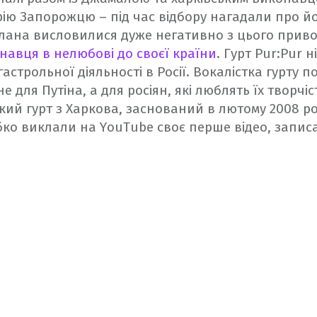
ію Запорожцю – під час відбору нагадали про й
услана висловилися дуже негативно з цього приво
авця в нелюбові до своєї країни
.
Гурт Pur:Pur н
астрольної діяльності в Росії. Вокалістка гурту 
 для Путіна, а для росіян, які люблять їх творчіс
ький гурт з Харкова, заснований в лютому 2008 ро
ебко виклали на YouTube своє перше відео, запи