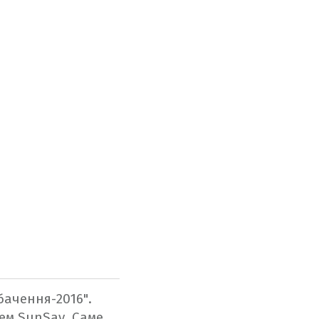
бачення-2016".
цем SunSay. Саме