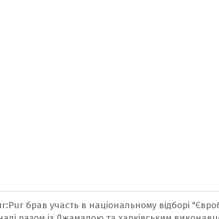
ur:Pur брав участь в національному відборі "Євро
фіналі разом із Джамалою та харківським виконав