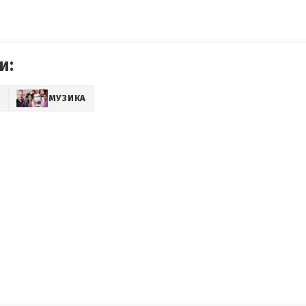
и:
Z
МУЗИКА