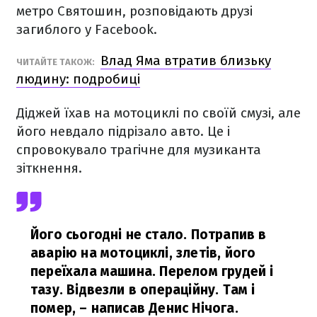
метро Святошин, розповідають друзі
загиблого у Facebook.
Влад Яма втратив близьку
ЧИТАЙТЕ ТАКОЖ:
людину: подробиці
Діджей їхав на мотоциклі по своїй смузі, але
його невдало підрізало авто. Це і
спровокувало трагічне для музиканта
зіткнення.
Його сьогодні не стало. Потрапив в
аварію на мотоциклі, злетів, його
переїхала машина. Перелом грудей і
тазу. Відвезли в операційну. Там і
помер,
– написав Денис Нічога.