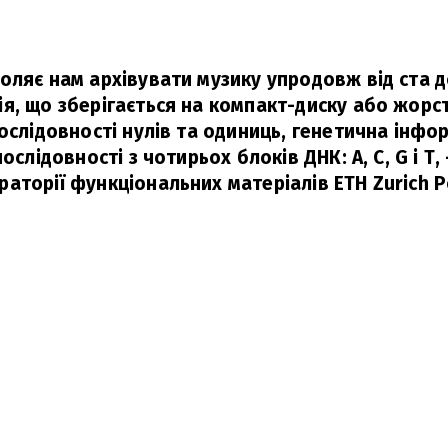
ляє нам архівувати музику упродовж від ста до
я, що зберігається на компакт-диску або жорс
ослідовності нулів та одиниць, генетична інфо
послідовності з чотирьох блоків ДНК: A, C, G і T
,
аторії функціональних матеріалів ETH Zurich
Р