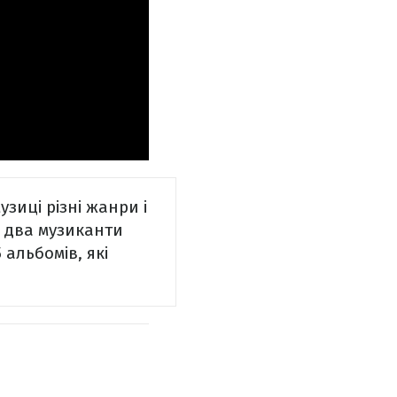
зиці різні жанри і
ли два музиканти
альбомів, які