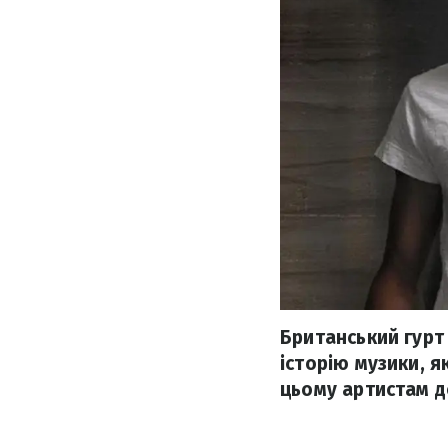
Британський гурт
історію музики, я
цьому артистам д