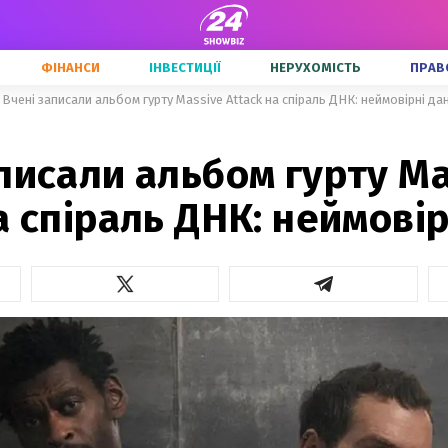
ФІНАНСИ
ІНВЕСТИЦІЇ
НЕРУХОМІСТЬ
ПРАВ
Вчені записали альбом гурту Massive Attack на спіраль ДНК: неймовірні дан
писали альбом гурту Ma
а спіраль ДНК: неймовір