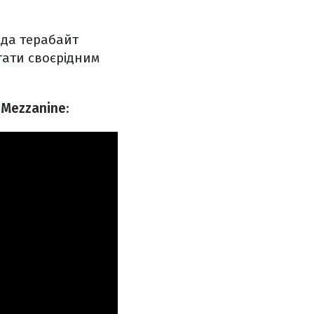
рда терабайт
стати своєрідним
у Mezzanine
: