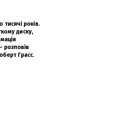
 тисячі років.
ткому диску,
рмація
– розповів
оберт Грасс.