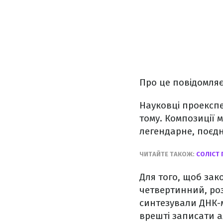
Про це повідомля
Науковці проекспе
тому. Композиції 
легендарне, поєдн
ЧИТАЙТЕ ТАКОЖ:
СОЛІСТ 
Для того, щоб зак
четвертинний, роз
синтезували ДНК-м
врешті записати ал