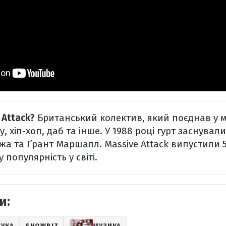
 Attack?
Британський колектив, який поєднав у му
ку, хіп-хоп, даб та інше. У 1988 році гурт заснува
а та Ґрант Маршалл. Massive Attack випустили 5 
популярність у світі.
и:
АУКА
SHOWBIZ
МУЗИКА