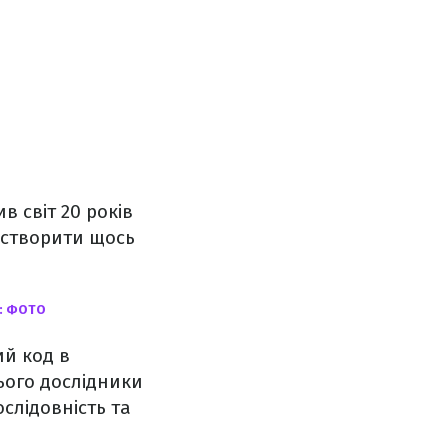
 світ 20 років
и створити щось
У: ФОТО
ий код в
ього дослідники
слідовність та