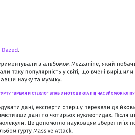
є
Dazed
.
риментували з альбомом Mezzanine, який побачив
мали таку популярність у світі, що вчені вирішил
авши науку та музику.
ГУРТУ "ВРЕМЯ И СТЕКЛО" ВПАВ З МОТОЦИКЛА ПІД ЧАС ЗЙОМОК КЛІП
одувати дані, експерти спершу перевели двійков
містивши дані по чотирьох нуклеотидах. Після ц
олекули. Це допомогло науковцям зберегти їх по
ьбом гурту Massive Attack.