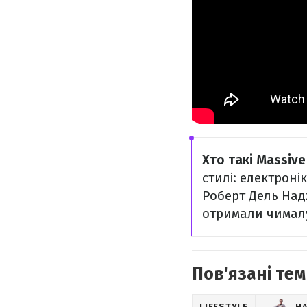
Хто такі Massive
стилі: електроні
Роберт Дель Надж
отримали чималу 
Пов'язані тем
LIFESTYLE
Н