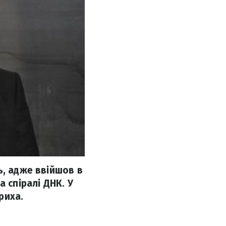
ь, адже ввійшов в
 спіралі ДНК. У
риха.