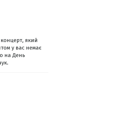
ш концерт, який
птом у вас немає
мо на День
чук.