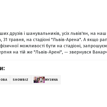
ших друзів і шанувальників, усіх львів'ян, на на
, 31 травня, на стадіоні "Львів-Арена". А якщо ра
 фізичної можливості бути на стадіоні, запрошує
ерпня на тій же "Львів-Арені", — звернувся Вакар
и:
ВОВА
SHOWBIZ
МУЗИКА