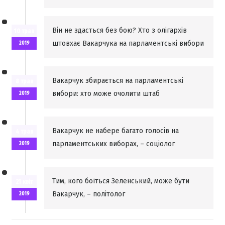
Він не здасться без бою? Хто з олігархів
10 трав
штовхає Вакарчука на парламентські вибори
2019
Вакарчук збирається на парламентські
8 трав
вибори: хто може очолити штаб
2019
Вакарчук не набере багато голосів на
4 трав
парламентських виборах, – соціолог
2019
Тим, кого боїться Зеленський, може бути
21 квіт
Вакарчук, – політолог
2019