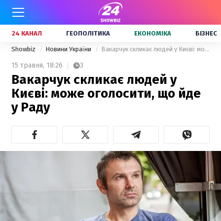
24 КАНАЛ
ГЕОПОЛІТИКА
ЕКОНОМІКА
БІЗНЕС
Showbiz
Новини України
Вакарчук скликає людей у Києві: може оголосити, що йде у Раду
15 травня,
18:26
3
Вакарчук скликає людей у
Києві: може оголосити, що йде
у Раду