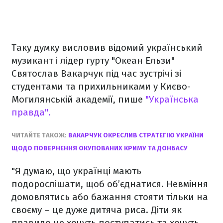
Таку думку висловив відомий український
музикант і лідер гурту "Океан Ельзи"
Святослав Вакарчук під час зустрічі зі
студентами та прихильниками у Києво-
Могилянській академії, пише
"Українська
правда".
ЧИТАЙТЕ ТАКОЖ:
ВАКАРЧУК ОКРЕСЛИВ СТРАТЕГІЮ УКРАЇНИ
ЩОДО ПОВЕРНЕННЯ ОКУПОВАНИХ КРИМУ ТА ДОНБАСУ
"Я думаю, що українці мають
подорослішати, щоб об’єднатися. Невміння
домовлятись або бажання стояти тільки на
своєму – це дуже дитяча риса. Діти як
правило не хочуть поступатись та хочуть,