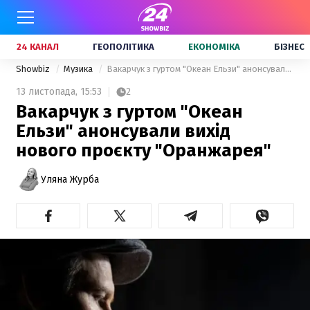
24 КАНАЛ
ГЕОПОЛІТИКА
ЕКОНОМІКА
БІЗНЕС
Showbiz
Музика
Вакарчук з гуртом "Океан Ельзи" анонсували вихід нового проєкту "Оранжарея"
13 листопада,
15:53
2
Вакарчук з гуртом "Океан
Ельзи" анонсували вихід
нового проєкту "Оранжарея"
Уляна Журба