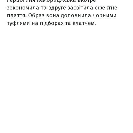
зекономила та вдруге засвітила ефектне
плаття. Образ вона доповнила чорними
туфлями на підборах та клатчем.