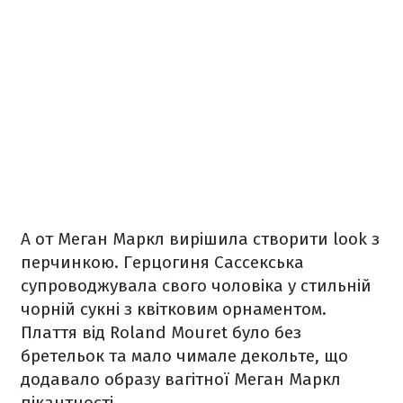
А от Меган Маркл вирішила створити look з
перчинкою. Герцогиня Сассекська
супроводжувала свого чоловіка у стильній
чорній сукні з квітковим орнаментом.
Плаття від Roland Mouret було без
бретельок та мало чимале декольте, що
додавало образу вагітної Меган Маркл
пікантності.