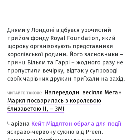
Днями у Лондоні відбувся урочистий
прийом фонду Royal Foundation, який
щороку організовують представники
королівської родини. Його засновники –
принц Вільям та Гаррі – жодного разу не
пропустили вечірку, відтак у супроводі
своїх чарівних дружин приїхали на захід.
Напередодні весілля Меган
ЧИТАЙТЕ ТАКОЖ:
Маркл посварилась з королевою
Єлизаветою ІІ, – ЗМІ
Чарівна
Кейт Міддлтон обрала для події
яскраво-червону сукню від Preen.
Герцогиня Кембриджська вкотре