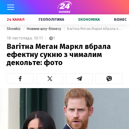
24 КАНАЛ
ГЕОПОЛІТИКА
ЕКОНОМІКА
БІЗНЕС
Showbiz
Новини шоу-бізнесу
Вагітна Меган Маркл вбрала ефектну сукню з чималим декольте: фото
18 листопада,
10:11
1
Вагітна Меган Маркл вбрала
ефектну сукню з чималим
декольте: фото