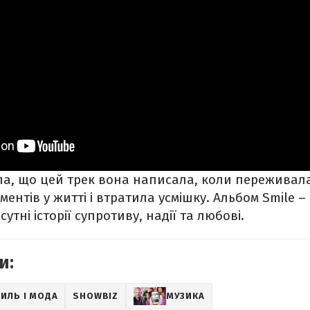
а, що цей трек вона написала, коли переживала
ентів у житті і втратила усмішку. Альбом Smile –
исутні історії супротиву, надії та любові.
и:
ИЛЬ І МОДА
SHOWBIZ
МУЗИКА