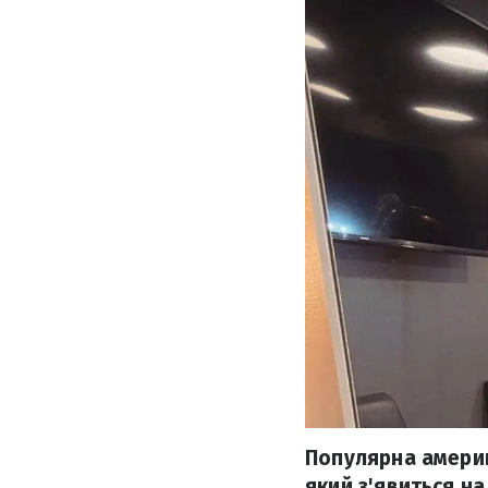
Популярна америк
який з'явиться на