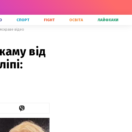
О
СПОРТ
FIGHT
ОСВІТА
ЛАЙФХАКИ
 яскраве відео
жаму від
іпі: