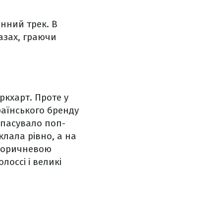
енний трек. В
азах, граючи
ркхарт. Проте у
раїнського бренду
 пасувало поп-
клала рівно, а на
 коричневою
лоссі і великі