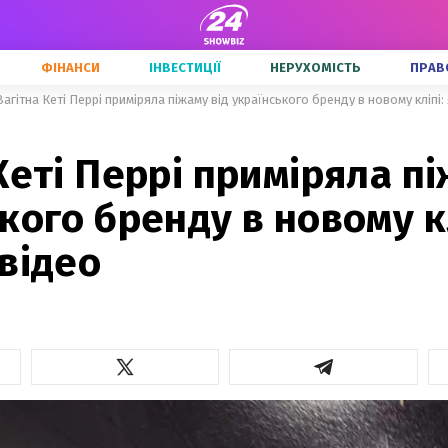
ФІНАНСИ
ІНВЕСТИЦІЇ
НЕРУХОМІСТЬ
ПРАВ
Вагітна Кеті Перрі приміряла піжаму від українського бренду в новому кліпі:
Кеті Перрі приміряла пі
кого бренду в новому кл
відео