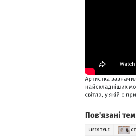
Артистка зазначил
найскладніших мом
світла, у якій є пр
Пов'язані тем
LIFESTYLE
СТ