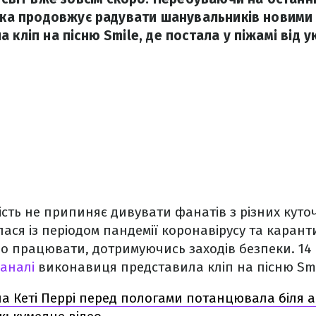
стка продовжує радувати шанувальників новими
 кліп на пісню Smile, де постала у піжамі від у
сть не припиняє дивувати фанатів з різних куточк
іглася із періодом пандемії коронавірусу та каран
о працювати, дотримуючись заходів безпеки. 14
каналі
виконавиця представила кліп на пісню Smi
на Кеті Перрі перед пологами потанцювала біля а