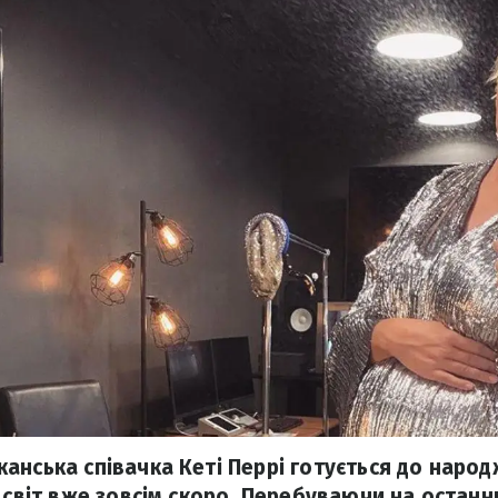
анська співачка Кеті Перрі готується до народ
 світ вже зовсім скоро. Перебуваючи на останн