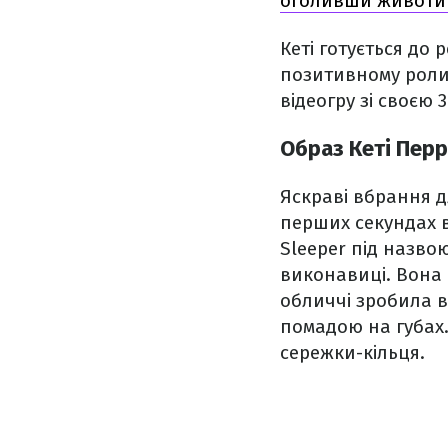
оголивши животик
Кеті готується до 
позитивному ролик
відеогру зі своєю 
Образ Кеті Перрі
Яскраві вбрання д
перших секундах в
Sleeper під назво
виконавиці. Вона 
обличчі зробила в
помадою на губах.
сережки-кільця.