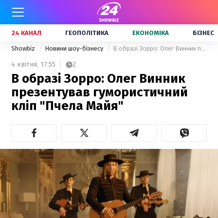
24 КАНАЛ
ГЕОПОЛІТИКА
ЕКОНОМІКА
БІЗНЕС
Showbiz
Новини шоу-бізнесу
В образі Зорро: Олег Винник презентував гумористичний кліп "Пчела Майя"
4 квітня,
17:55
2
В образі Зорро: Олег Винник
презентував гумористичний
кліп "Пчела Майя"