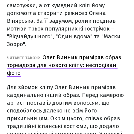
самотужки, а от кумедний кліп йому
допомогла створити режисер Олена
Вінярська. За її задумом, ролик поєднав
мотиви трьох популярних кінострічок –
"Відчайдушного", "Один вдома" та "Маски
Зорро".
Олег Винник приміряв образ
ЧИТАЙТЕ ТАКОЖ:
тореадора для нового кліпу: несподівані
фото
Для зйомок кліпу Олег Винник приміряв
кардинально інший образ. Перед камерою
артист постав із довгим волоссям, що
сподобалось далеко не всім його
прихильницям. Окрім цього, співак обрав
традиційні іспанські костюми, що додало
колориту відео зі стилем вестерн. У мережі