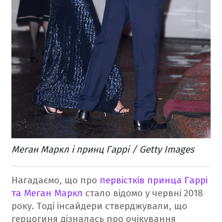
Меган Маркл і принц Гаррі / Getty Images
Нагадаємо, що про
первістків принца Гаррі
та Меган Маркл
стало відомо у червні 2018
року. Тоді інсайдери стверджували, що
герцогиня дізналась про очікування