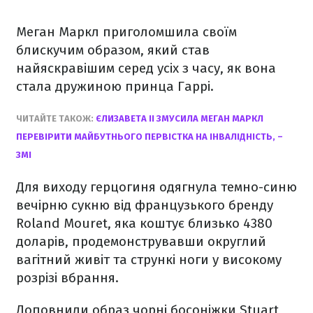
Меган Маркл приголомшила своїм
блискучим образом, який став
найяскравішим серед усіх з часу, як вона
стала дружиною принца Гаррі.
ЧИТАЙТЕ ТАКОЖ:
ЄЛИЗАВЕТА ІІ ЗМУСИЛА МЕГАН МАРКЛ
ПЕРЕВІРИТИ МАЙБУТНЬОГО ПЕРВІСТКА НА ІНВАЛІДНІСТЬ, –
ЗМІ
Для виходу герцогиня одягнула темно-синю
вечірню сукню від французького бренду
Roland Mouret, яка коштує близько 4380
доларів, продемонструвавши округлий
вагітний живіт та стрункі ноги у високому
розрізі вбрання.
Доповнили образ чорні босоніжки Stuart