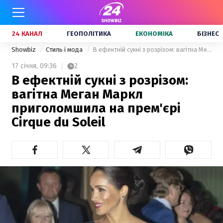
24 КАНАЛ
ГЕОПОЛІТИКА
ЕКОНОМІКА
БІЗНЕС
Showbiz
Стиль і мода
В ефектній сукні з розрізом: вагітна Меган Маркл приголомшила на прем'єрі Cirque du Soleil
17 січня,
09:36
2
В ефектній сукні з розрізом:
вагітна Меган Маркл
приголомшила на прем'єрі
Cirque du Soleil