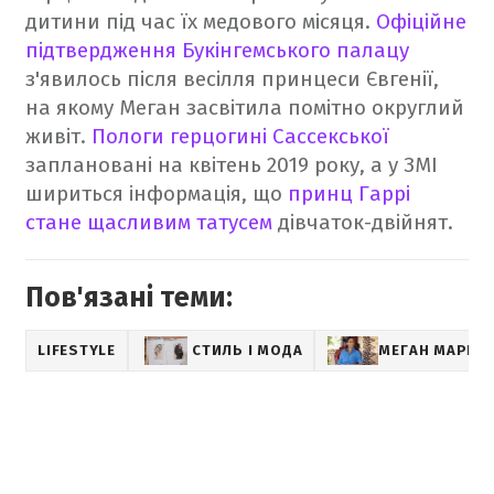
дитини під час їх медового місяця.
Офіційне
підтвердження Букінгемського палацу
з'явилось після весілля принцеси Євгенії,
на якому Меган засвітила помітно округлий
живіт.
Пологи герцогині Сассекської
заплановані на квітень 2019 року, а у ЗМІ
шириться інформація, що
принц Гаррі
стане щасливим татусем
дівчаток-двійнят.
Пов'язані теми:
LIFESTYLE
СТИЛЬ І МОДА
МЕГАН МАРКЛ