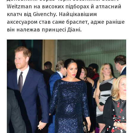
Weitzman на високих підборах й атласний
клатч від Givenchy. Найцікавішим
аксесуаром став саме браслет, адже раніше
він належав принцесі Діані.