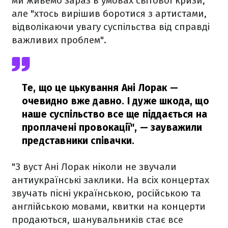
ми живемо зараз в умовах світової кризи,
але "хтось вирішив боротися з артистами,
відволікаючи увагу суспільства від справді
важливих проблем".
Те, що це цькування Ані Лорак —
очевидно вже давно. І дуже шкода, що
наше суспільство все ще піддається на
проплачені провокації",
— зауважили
представники співачки.
"З вуст Ані Лорак ніколи не звучали
антиукраїнські заклики. На всіх концертах
звучать пісні українською, російською та
англійською мовами, квитки на концерти
продаються, шанувальників стає все