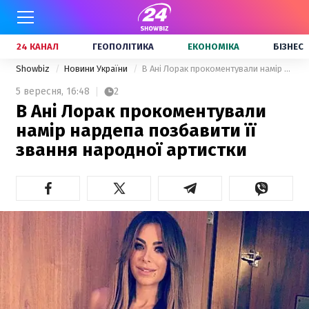
24 КАНАЛ
ГЕОПОЛІТИКА
ЕКОНОМІКА
БІЗНЕС
Showbiz
Новини України
В Ані Лорак прокоментували намір нардепа позбавити її звання народної артистки
5 вересня,
16:48
2
В Ані Лорак прокоментували
намір нардепа позбавити її
звання народної артистки