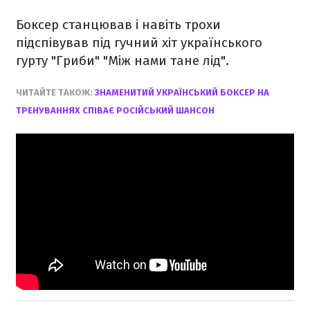
Боксер станцював і навіть трохи
підспівував під гучний хіт українського
гурту "Гриби" "Між нами тане лід".
ЧИТАЙТЕ ТАКОЖ:
ЗНАМЕНИТИЙ УКРАЇНСЬКИЙ БОКСЕР НА
ТРЕНУВАННЯХ СПІВАЄ РОСІЙСЬКИЙ ШАНСОН