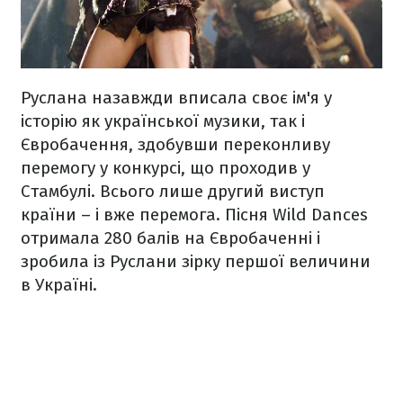
Руслана назавжди вписала своє ім'я у
історію як української музики, так і
Євробачення, здобувши переконливу
перемогу у конкурсі, що проходив у
Стамбулі. Всього лише другий виступ
країни – і вже перемога. Пісня Wild Dances
отримала 280 балів на Євробаченні і
зробила із Руслани зірку першої величини
в Україні.