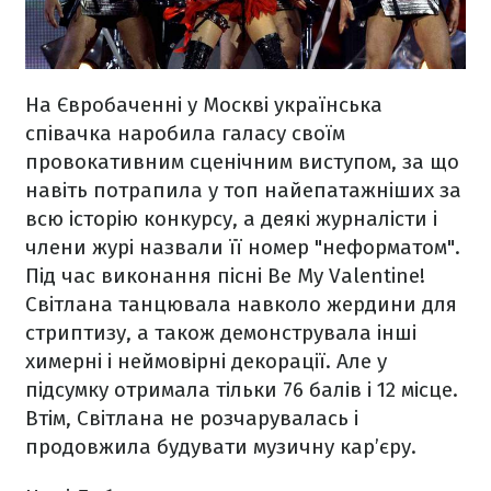
На Євробаченні у Москві українська
співачка наробила галасу своїм
провокативним сценічним виступом, за що
навіть потрапила у топ найепатажніших за
всю історію конкурсу, а деякі журналісти і
члени журі назвали її номер "неформатом".
Під час виконання пісні Be My Valentine!
Світлана танцювала навколо жердини для
стриптизу, а також демонструвала інші
химерні і неймовірні декорації. Але у
підсумку отримала тільки 76 балів і 12 місце.
Втім, Світлана не розчарувалась і
продовжила будувати музичну кар’єру.