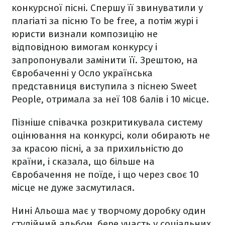
конкурсної пісні. Спершу її звинуватили у
плагіаті за пісню To be free, а потім журі і
юристи визнали композицію не
відповідною вимогам конкурсу і
запропонували замінити її. Зрештою, на
Євробаченні у Осло українська
представниця виступила з піснею Sweet
People, отримала за неї 108 балів і 10 місце.
Пізніше співачка розкритикувала систему
оцінювання на конкурсі, коли обирають не
за красою пісні, а за прихильністю до
країни, і сказала, що більше на
Євробачення не поїде, і що через своє 10
місце не дуже засмутилася.
Нині Альоша має у творчому доробку один
студійний альбом, бере участь у соціальних