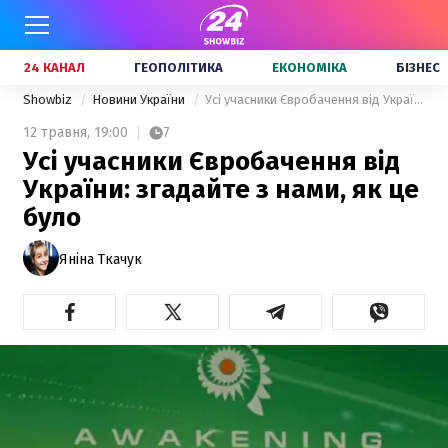
24 КАНАЛ
ГЕОПОЛІТИКА
ЕКОНОМІКА
БІЗНЕС
Showbiz
Новини України
Усі учасники Євробачення від України: згадайте з нами, як це було
12 травня,
19:00
7
Усі учасники Євробачення від
України: згадайте з нами, як це
було
Яніна Ткачук