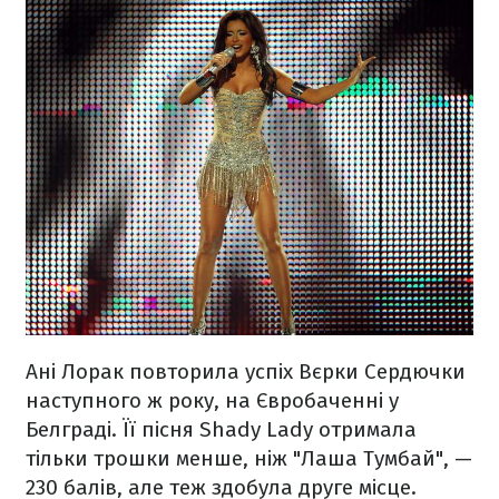
Ані Лорак повторила успіх Вєрки Сердючки
наступного ж року, на Євробаченні у
Белграді. Її пісня Shady Lady отримала
тільки трошки менше, ніж "Лаша Тумбай", —
230 балів, але теж здобула друге місце.