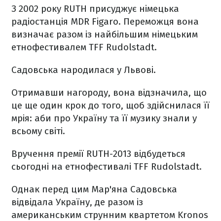
З 2002 року RUTH присуджує німецька
радіостанція MDR Figaro. Переможця вона
визначає разом із найбільшим німецьким
етнофестивалем TFF Rudolstadt.
Садовська народилася у Львові.
Отримавши нагороду, вона відзначила, що
це ще один крок до того, щоб здійснилася її
мрія: аби про Україну та її музику знали у
всьому світі.
Вручення премії RUTH-2013 відбудеться
сьогодні на етнофестивалі TFF Rudolstadt.
Однак перед цим Мар'яна Садовська
відвідала Україну, де разом із
американським струнним квартетом Kronos