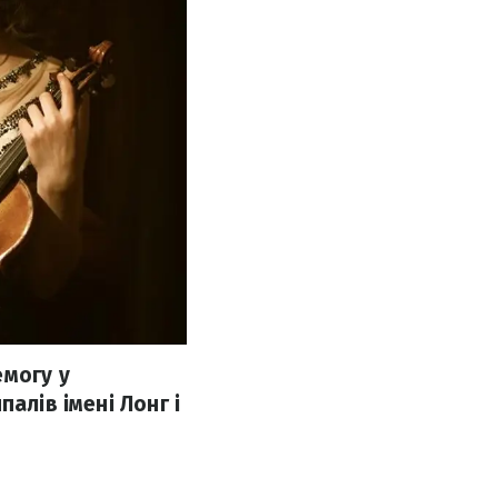
емогу у
алів імені Лонг і