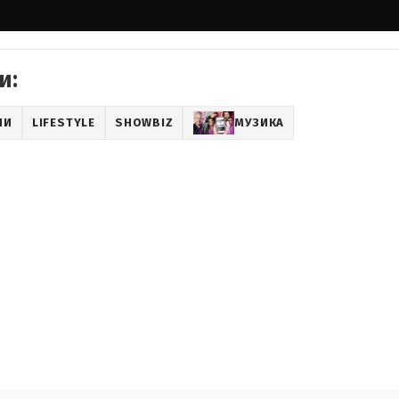
и:
НИ
LIFESTYLE
SHOWBIZ
МУЗИКА