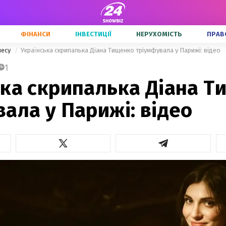
ФІНАНСИ
ІНВЕСТИЦІЇ
НЕРУХОМІСТЬ
ПРАВ
несу
Українська скрипалька Діана Тищенко тріумфувала у Парижі: відео
1
ька скрипалька Діана Т
ала у Парижі: відео