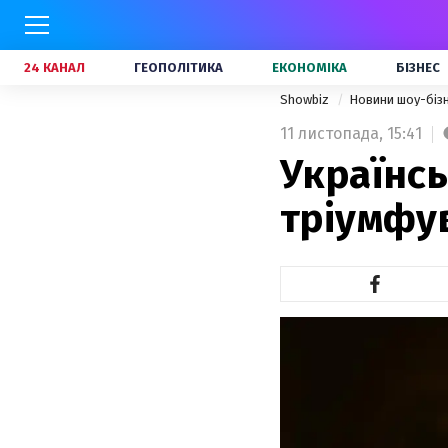
24 КАНАЛ
ГЕОПОЛІТИКА
ЕКОНОМІКА
БІЗНЕС
Showbiz
Новини шоу-біз
11 листопада,
15:41
Українс
тріумфув