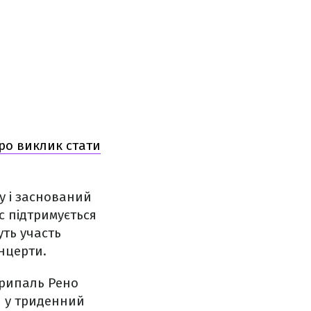
про виклик стати
ку і заснований
с підтримується
ть участь
онцерти.
крипаль Рено
и у триденний