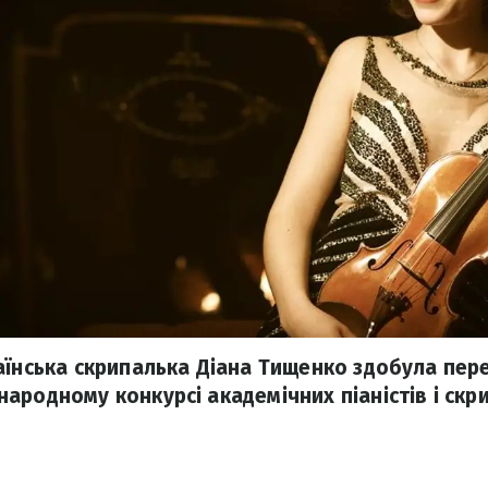
аїнська скрипалька Діана Тищенко здобула пер
родному конкурсі академічних піаністів і скрип