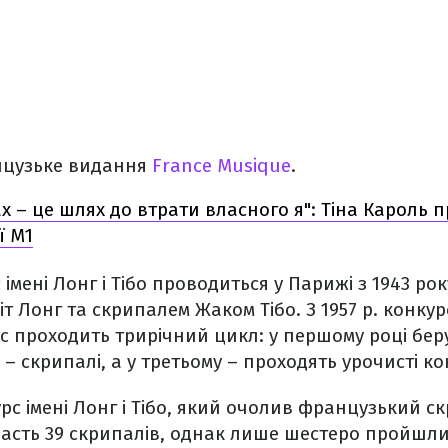
нцузьке видання
France Musique
.
х – це шлях до втрати власного я": Тіна Кароль 
ї M1
 імені Лонг і Тібо проводиться у Парижі з 1943 ро
т Лонг та скрипалем Жаком Тібо. З 1957 р. конкур
 проходить трирічний цикл: у першому році беру
у – скрипалі, а у третьому – проходять урочисті к
урс імені Лонг і Тібо, який очолив французький с
часть 39 скрипалів, однак лише шестеро пройшл