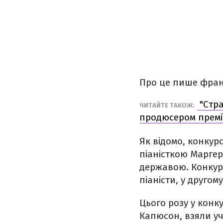
Про це пише фра
"Стра
ЧИТАЙТЕ ТАКОЖ:
продюсером премі
Як відомо, конкурс
піаністкою Маргері
державою. Конкурс
піаністи, у другом
Цього розу у конк
Капюсон, взяли у